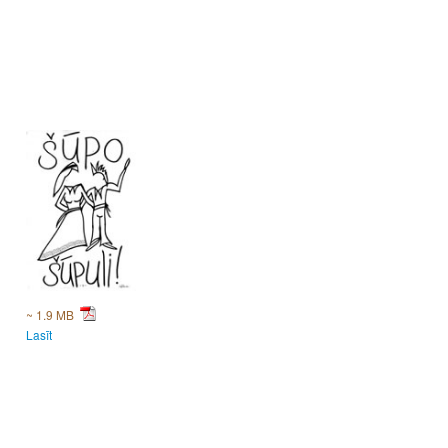
~ 1.9 MB
Lasīt