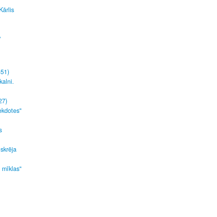
Kārlis
"
451)
kalni.
27)
ekdotes"
s
 skrēja
s mīklas"