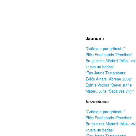
Jaunumi
"Grāmata par grāmatu"
Pličs Ferdinands "Precības"
Bruņenieks Mārtiņš "Mūsu va
krusts un bēdas"
"Tas Jauns Testaments"
Zelčs Ainārs "Abrene 2002"
Eglītis Viktors "Dievu sūtne"
Māteru Juris "Sadzīves viļņi"
bezmaksas
"Grāmata par grāmatu"
Pličs Ferdinands "Precības"
Bruņenieks Mārtiņš "Mūsu va
krusts un bēdas"