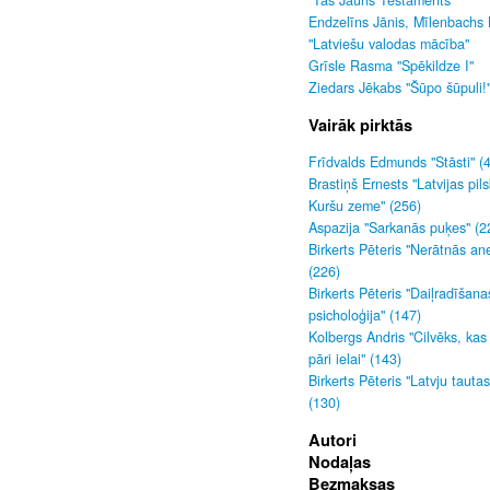
"Tas Jauns Testaments"
Endzelīns Jānis, Mīlenbachs 
"Latviešu valodas mācība"
Grīsle Rasma "Spēkildze I"
Ziedars Jēkabs "Šūpo šūpuli!
Vairāk pirktās
Frīdvalds Edmunds "Stāsti" (
Brastiņš Ernests "Latvijas pils
Kuršu zeme" (256)
Aspazija "Sarkanās puķes" (2
Birkerts Pēteris "Nerātnās an
(226)
Birkerts Pēteris "Daiļradīšana
psicholoģija" (147)
Kolbergs Andris "Cilvēks, kas
pāri ielai" (143)
Birkerts Pēteris "Latvju tauta
(130)
Autori
Nodaļas
Bezmaksas