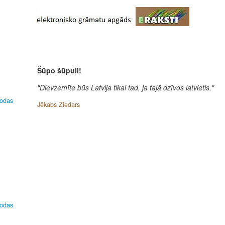
Šūpo šūpuli!
"Dievzemīte būs Latvija tikai tad, ja tajā dzīvos latvietis."
lodas
Jēkabs Ziedars
lodas