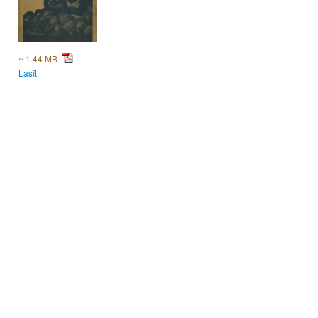
~ 1.44 MB
Lasīt