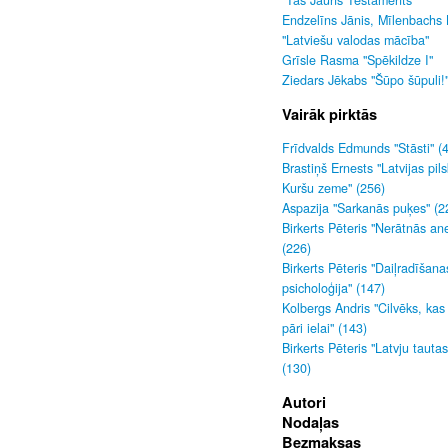
"Tas Jauns Testaments"
Endzelīns Jānis, Mīlenbachs 
"Latviešu valodas mācība"
Grīsle Rasma "Spēkildze I"
Ziedars Jēkabs "Šūpo šūpuli!
Vairāk pirktās
Frīdvalds Edmunds "Stāsti" (
Brastiņš Ernests "Latvijas pils
Kuršu zeme" (256)
Aspazija "Sarkanās puķes" (2
Birkerts Pēteris "Nerātnās an
(226)
Birkerts Pēteris "Daiļradīšana
psicholoģija" (147)
Kolbergs Andris "Cilvēks, kas
pāri ielai" (143)
Birkerts Pēteris "Latvju tauta
(130)
Autori
Nodaļas
Bezmaksas