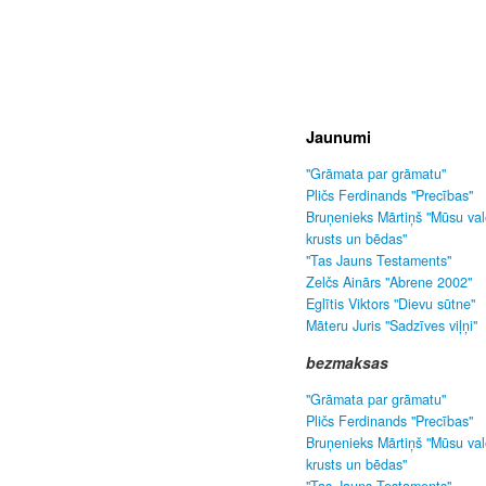
Jaunumi
"Grāmata par grāmatu"
Pličs Ferdinands "Precības"
Bruņenieks Mārtiņš "Mūsu va
krusts un bēdas"
"Tas Jauns Testaments"
Zelčs Ainārs "Abrene 2002"
Eglītis Viktors "Dievu sūtne"
Māteru Juris "Sadzīves viļņi"
bezmaksas
"Grāmata par grāmatu"
Pličs Ferdinands "Precības"
Bruņenieks Mārtiņš "Mūsu va
krusts un bēdas"