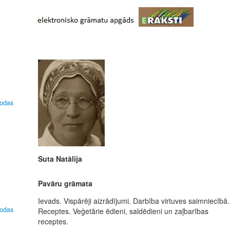
lodas
Suta Natālija
Pavāru grāmata
Ievads. Vispārēji aizrādījumi. Darbība virtuves saimniecībā.
lodas
Receptes. Veģetārie ēdieni, saldēdieni un zaļbarības
receptes.