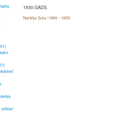
Kārlis
1930.GADS.
Natālija Suta /1869 - 1955/
"
451)
kalni.
27)
ekdotes"
s
 skrēja
s mīklas"