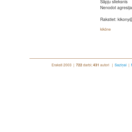
Sāpju slieksnis
Nenodot agresijas
Rakstiet: kikony
kikōne
Eraksti 2003 |
darbi;
autori |
Saziņai
|
722
431