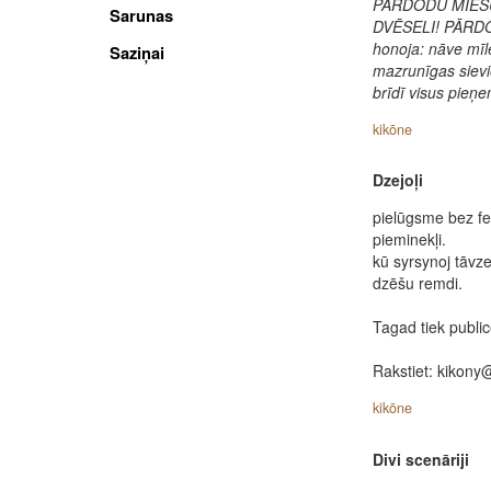
PĀRDODU MIES
Sarunas
DVĒSELI! PĀRD
honoja: nāve mīl
Saziņai
mazrunīgas sievi
brīdī visus pieņe
kikōne
Dzejoļi
pielūgsme bez fe
pieminekļi.
kū syrsynoj tāvz
dzēšu remdi.
Tagad tiek publicē
Rakstiet: kikony
kikōne
Divi scenāriji