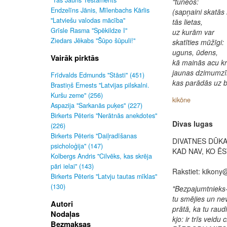
"Tas Jauns Testaments"
"tuneōs:
Endzelīns Jānis, Mīlenbachs Kārlis
(sapņaini skatās
"Latviešu valodas mācība"
tās lietas,
Grīsle Rasma "Spēkildze I"
uz kurām var
Ziedars Jēkabs "Šūpo šūpuli!"
skatīties mūžīgi:
uguns, ūdens,
Vairāk pirktās
kā mainās acu kr
jaunas dzimumzī
Frīdvalds Edmunds "Stāsti" (451)
kas parādās uz b
Brastiņš Ernests "Latvijas pilskalni.
Kuršu zeme" (256)
kikōne
Aspazija "Sarkanās puķes" (227)
Birkerts Pēteris "Nerātnās anekdotes"
Divas lugas
(226)
Birkerts Pēteris "Daiļradīšanas
DIVATNES DŪK
psicholoģija" (147)
KAD NAV, KO ĒST
Kolbergs Andris "Cilvēks, kas skrēja
pāri ielai" (143)
Rakstiet: kikony
Birkerts Pēteris "Latvju tautas mīklas"
(130)
"Bezpajumtnieks
tu smējies un n
Autori
prātā, ka tu raudi
Nodaļas
kjo: ir trīs veidu c
Bezmaksas