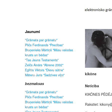
Jaunumi
"Grāmata par grāmatu"
Pličs Ferdinands "Precības"
Bruņenieks Mārtiņš "Mūsu valodas
krusts un bēdas"
"Tas Jauns Testaments"
Zelčs Ainārs "Abrene 2002"
Eglītis Viktors "Dievu sūtne"
kikōne
Māteru Juris "Sadzīves viļņi"
bezmaksas
Neticība
"Grāmata par grāmatu"
KIKŌNES PĒDĒJ
Pličs Ferdinands "Precības"
Bruņenieks Mārtiņš "Mūsu valodas
Rakstiet: kikony
krusts un bēdas"