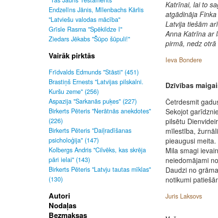
"Tas Jauns Testaments"
Katrīnai, lai to 
Endzelīns Jānis, Mīlenbachs Kārlis
atgādināja Finka
"Latviešu valodas mācība"
Latvija tiešām a
Grīsle Rasma "Spēkildze I"
Anna Katrīna ar l
Ziedars Jēkabs "Šūpo šūpuli!"
pirmā, nedz otrā 
Vairāk pirktās
Ieva Bondere
Frīdvalds Edmunds "Stāsti" (451)
Brastiņš Ernests "Latvijas pilskalni.
Dzīvības maigai
Kuršu zeme" (256)
Aspazija "Sarkanās puķes" (227)
Četrdesmit gadus v
Birkerts Pēteris "Nerātnās anekdotes"
Sekojot garīdzn
(226)
pilsētu Dienvide
Birkerts Pēteris "Daiļradīšanas
mīlestība, žurnāli
psicholoģija" (147)
pieaugusi meita. 
Kolbergs Andris "Cilvēks, kas skrēja
Mila smagi ievai
pāri ielai" (143)
neiedomājami not
Birkerts Pēteris "Latvju tautas mīklas"
Daudzi no grāmatā
(130)
notikumi patiešām
Autori
Juris Laksovs
Nodaļas
Bezmaksas