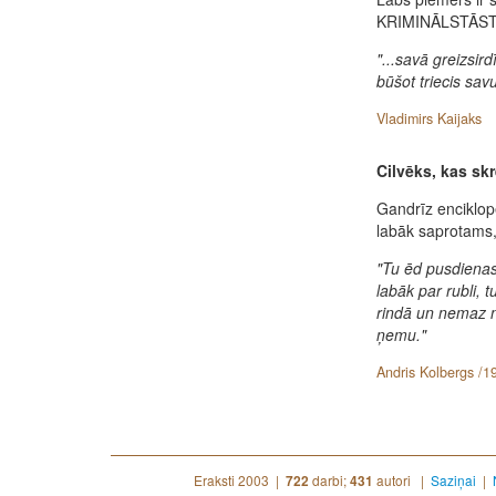
KRIMINĀLSTĀST
"...savā greizsir
būšot triecis sav
Vladimirs Kaijaks
Cilvēks, kas skrē
Gandrīz enciklop
labāk saprotams,
"Tu ēd pusdienas
labāk par rubli, 
rindā un nemaz n
ņemu."
Andris Kolbergs /1
Eraksti 2003 |
darbi;
autori |
Saziņai
|
722
431