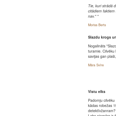
Tie, kuri strādā d
citādiem faktiem 
nav." "
Moriss Berts
Slazdu krogs un
Nogalināts "Slaz
turamie. Cilvēku l
savijas gan plaši
Māra Svīre
Vistu elks
Padomju cilvēku 
kādas robežas 1
detektīvžanram?
Labs piemērs ir š