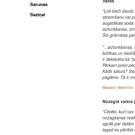
Važas
Sarunas
"Ļoti bieži daudz 
Saziņai
atņemšanu vai pa
augstākais soda m
aizturēšanas, izm
Šīs grāmatas pam
"...aizturēšanas,
būtības un darbīb
ir deklarēta kā "
Pērkam preci pēc
Kāds saturs? Sis
pagātne. Tā ir m
Maestro Valentīns
Nozagtā valsts j
"Cilvēki, kuri na
nozagšanas realit
agrāk par tādām
tagad es pilnībā 