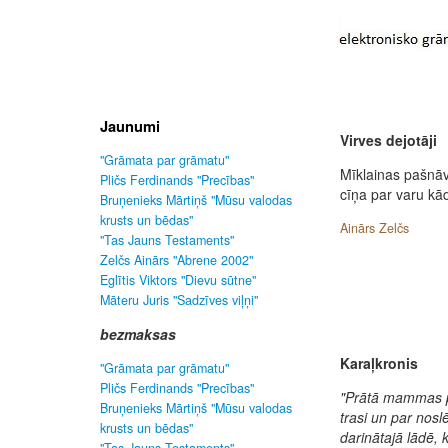
Jaunumi
Virves dejotāji
"Grāmata par grāmatu"
Mīklainas pašnāv
Pličs Ferdinands "Precības"
cīņa par varu kā
Bruņenieks Mārtiņš "Mūsu valodas
krusts un bēdas"
Ainārs Zelčs
"Tas Jauns Testaments"
Zelčs Ainārs "Abrene 2002"
Eglītis Viktors "Dievu sūtne"
Māteru Juris "Sadzīves viļņi"
bezmaksas
Karaļkronis
"Grāmata par grāmatu"
Pličs Ferdinands "Precības"
"Prātā mammas pē
Bruņenieks Mārtiņš "Mūsu valodas
trasi un par nos
krusts un bēdas"
darinātajā lādē,