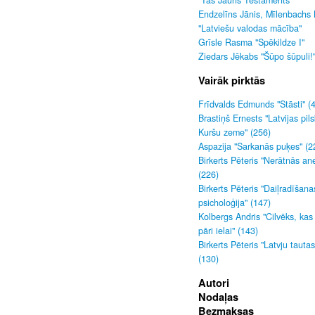
"Tas Jauns Testaments"
Endzelīns Jānis, Mīlenbachs 
"Latviešu valodas mācība"
Grīsle Rasma "Spēkildze I"
Ziedars Jēkabs "Šūpo šūpuli!
Vairāk pirktās
Frīdvalds Edmunds "Stāsti" (
Brastiņš Ernests "Latvijas pils
Kuršu zeme" (256)
Aspazija "Sarkanās puķes" (2
Birkerts Pēteris "Nerātnās an
(226)
Birkerts Pēteris "Daiļradīšana
psicholoģija" (147)
Kolbergs Andris "Cilvēks, kas
pāri ielai" (143)
Birkerts Pēteris "Latvju tauta
(130)
Autori
Nodaļas
Bezmaksas