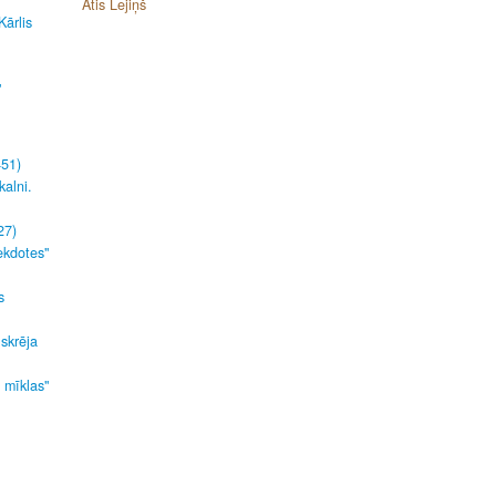
Atis Lejiņš
Kārlis
"
451)
kalni.
27)
ekdotes"
s
 skrēja
s mīklas"