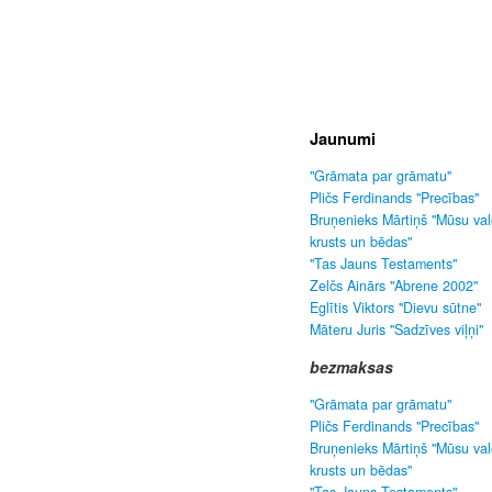
Jaunumi
"Grāmata par grāmatu"
Pličs Ferdinands "Precības"
Bruņenieks Mārtiņš "Mūsu va
krusts un bēdas"
"Tas Jauns Testaments"
Zelčs Ainārs "Abrene 2002"
Eglītis Viktors "Dievu sūtne"
Māteru Juris "Sadzīves viļņi"
bezmaksas
"Grāmata par grāmatu"
Pličs Ferdinands "Precības"
Bruņenieks Mārtiņš "Mūsu va
krusts un bēdas"