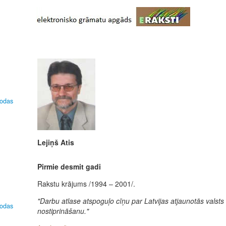
lodas
Lejiņš Atis
Pirmie desmit gadi
Rakstu krājums /1994 – 2001/.
"Darbu atlase atspoguļo cīņu par Latvijas atjaunotās valsts
lodas
nostiprināšanu."