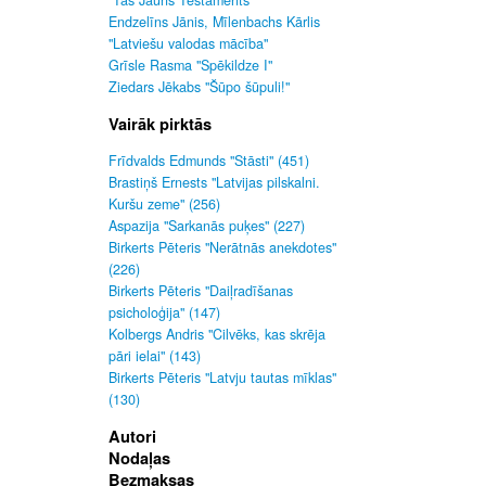
"Tas Jauns Testaments"
Endzelīns Jānis, Mīlenbachs Kārlis
"Latviešu valodas mācība"
Grīsle Rasma "Spēkildze I"
Ziedars Jēkabs "Šūpo šūpuli!"
Vairāk pirktās
Frīdvalds Edmunds "Stāsti" (451)
Brastiņš Ernests "Latvijas pilskalni.
Kuršu zeme" (256)
Aspazija "Sarkanās puķes" (227)
Birkerts Pēteris "Nerātnās anekdotes"
(226)
Birkerts Pēteris "Daiļradīšanas
psicholoģija" (147)
Kolbergs Andris "Cilvēks, kas skrēja
pāri ielai" (143)
Birkerts Pēteris "Latvju tautas mīklas"
(130)
Autori
Nodaļas
Bezmaksas