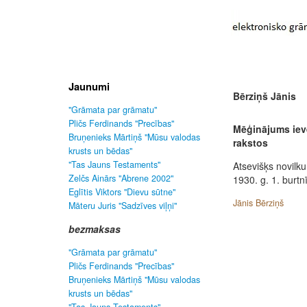
Jaunumi
Bērziņš Jānis
"Grāmata par grāmatu"
Pličs Ferdinands "Precības"
Mēģinājums ieve
Bruņenieks Mārtiņš "Mūsu valodas
rakstos
krusts un bēdas"
"Tas Jauns Testaments"
Atsevišķs novilku
Zelčs Ainārs "Abrene 2002"
1930. g. 1. burtn
Eglītis Viktors "Dievu sūtne"
Jānis Bērziņš
Māteru Juris "Sadzīves viļņi"
bezmaksas
"Grāmata par grāmatu"
Pličs Ferdinands "Precības"
Bruņenieks Mārtiņš "Mūsu valodas
krusts un bēdas"