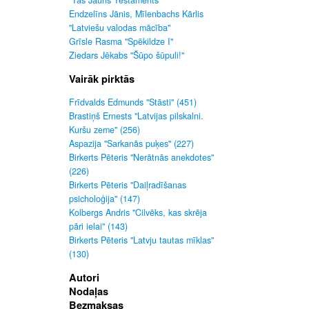
"Tas Jauns Testaments"
Endzelīns Jānis, Mīlenbachs Kārlis
"Latviešu valodas mācība"
Grīsle Rasma "Spēkildze I"
Ziedars Jēkabs "Šūpo šūpuli!"
Vairāk pirktās
Frīdvalds Edmunds "Stāsti" (451)
Brastiņš Ernests "Latvijas pilskalni.
Kuršu zeme" (256)
Aspazija "Sarkanās puķes" (227)
Birkerts Pēteris "Nerātnās anekdotes"
(226)
Birkerts Pēteris "Daiļradīšanas
psicholoģija" (147)
Kolbergs Andris "Cilvēks, kas skrēja
pāri ielai" (143)
Birkerts Pēteris "Latvju tautas mīklas"
(130)
Autori
Nodaļas
Bezmaksas