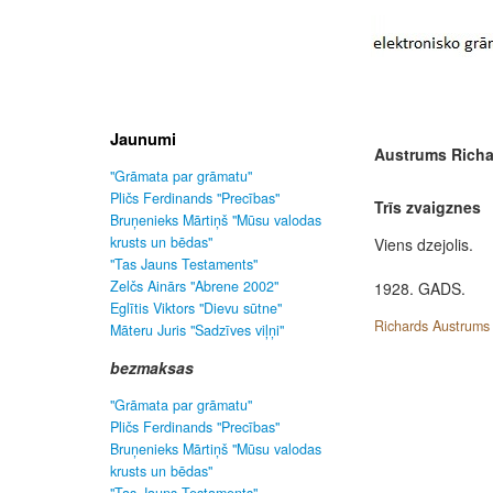
Jaunumi
Austrums Richa
"Grāmata par grāmatu"
Pličs Ferdinands "Precības"
Trīs zvaigznes
Bruņenieks Mārtiņš "Mūsu valodas
krusts un bēdas"
Viens dzejolis.
"Tas Jauns Testaments"
Zelčs Ainārs "Abrene 2002"
1928. GADS.
Eglītis Viktors "Dievu sūtne"
Richards Austrums
Māteru Juris "Sadzīves viļņi"
bezmaksas
"Grāmata par grāmatu"
Pličs Ferdinands "Precības"
Bruņenieks Mārtiņš "Mūsu valodas
krusts un bēdas"