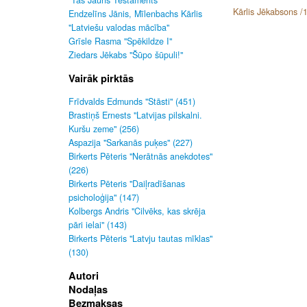
"Tas Jauns Testaments"
Kārlis Jēkabsons /
Endzelīns Jānis, Mīlenbachs Kārlis
"Latviešu valodas mācība"
Grīsle Rasma "Spēkildze I"
Ziedars Jēkabs "Šūpo šūpuli!"
Vairāk pirktās
Frīdvalds Edmunds "Stāsti" (451)
Brastiņš Ernests "Latvijas pilskalni.
Kuršu zeme" (256)
Aspazija "Sarkanās puķes" (227)
Birkerts Pēteris "Nerātnās anekdotes"
(226)
Birkerts Pēteris "Daiļradīšanas
psicholoģija" (147)
Kolbergs Andris "Cilvēks, kas skrēja
pāri ielai" (143)
Birkerts Pēteris "Latvju tautas mīklas"
(130)
Autori
Nodaļas
Bezmaksas