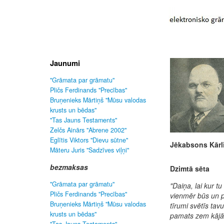
Jaunumi
"Grāmata par grāmatu"
Pličs Ferdinands "Precības"
Bruņenieks Mārtiņš "Mūsu valodas
krusts un bēdas"
"Tas Jauns Testaments"
Zelčs Ainārs "Abrene 2002"
Eglītis Viktors "Dievu sūtne"
Jēkabsons Kārl
Māteru Juris "Sadzīves viļņi"
bezmaksas
Dzimtā sēta
"Grāmata par grāmatu"
"Daiņa, lai kur t
Pličs Ferdinands "Precības"
vienmēr būs un p
Bruņenieks Mārtiņš "Mūsu valodas
tīrumi svētīs ta
krusts un bēdas"
pamats zem kājā