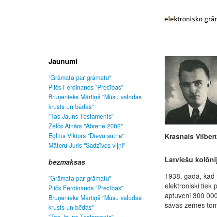
Jaunumi
"Grāmata par grāmatu"
Pličs Ferdinands "Precības"
Bruņenieks Mārtiņš "Mūsu valodas
krusts un bēdas"
"Tas Jauns Testaments"
Zelčs Ainārs "Abrene 2002"
Eglītis Viktors "Dievu sūtne"
Krasnais Vilber
Māteru Juris "Sadzīves viļņi"
Latviešu kolōni
bezmaksas
1938. gadā, kad t
"Grāmata par grāmatu"
elektroniski tiek 
Pličs Ferdinands "Precības"
aptuveni 300 00
Bruņenieks Mārtiņš "Mūsu valodas
savas zemes tomēr
krusts un bēdas"