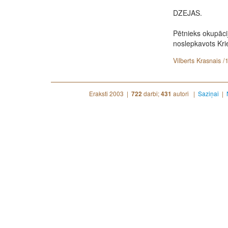
DZEJAS.
Pētnieks okupācij
noslepkavots Krie
Vilberts Krasnais /
Eraksti 2003 |
darbi;
autori |
Saziņai
|
722
431