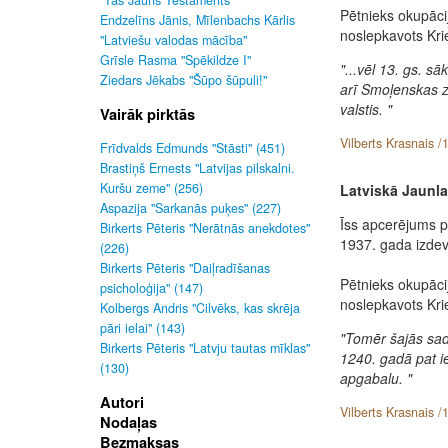
"Tas Jauns Testaments"
Pētnieks okupācij
Endzelīns Jānis, Mīlenbachs Kārlis
noslepkavots Krie
"Latviešu valodas mācība"
Grīsle Rasma "Spēkildze I"
"...vēl 13. gs. 
Ziedars Jēkabs "Šūpo šūpuli!"
arī Smoļenskas z
valstis. "
Vairāk pirktās
Vilberts Krasnais /
Frīdvalds Edmunds "Stāsti" (451)
Brastiņš Ernests "Latvijas pilskalni.
Kuršu zeme" (256)
Latviskā Jaunla
Aspazija "Sarkanās puķes" (227)
Īss apcerējums 
Birkerts Pēteris "Nerātnās anekdotes"
1937. gada izdev
(226)
Birkerts Pēteris "Daiļradīšanas
Pētnieks okupācij
psicholoģija" (147)
noslepkavots Krie
Kolbergs Andris "Cilvēks, kas skrēja
pāri ielai" (143)
"Tomēr šajās sad
Birkerts Pēteris "Latvju tautas mīklas"
1240. gadā pat ie
(130)
apgabalu. "
Autori
Vilberts Krasnais /
Nodaļas
Bezmaksas