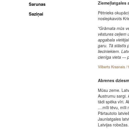
Ziemeļlatgales
Sarunas
Pētnieks okupācij
Saziņai
noslepkavots Krie
"Grāmata mūs ve
vēstures ceļiem u
apgabala vietējai
garu. Tā stāstīs 
lieciniekiem. La
cienīga vieta — p
Vilberts Krasnais /
Abrenes dzies
Mūsu zeme. Latvi
Austrumu sargi. A
tādi spēka vīri. 
....mīli tēvu, mīl
Pārtautoto latvi
Jaunlatgales lat
Latvijas robežas.