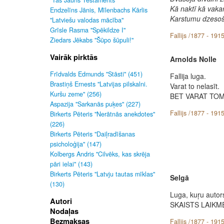
"Tas Jauns Testaments"
Kā naktī kā vaka
Endzelīns Jānis, Mīlenbachs Kārlis
Karstumu dzesoš
"Latviešu valodas mācība"
Grīsle Rasma "Spēkildze I"
Fallijs /1877 - 1915
Ziedars Jēkabs "Šūpo šūpuli!"
Vairāk pirktās
Arnolds Nolle
Frīdvalds Edmunds "Stāsti" (451)
Fallija luga.
Brastiņš Ernests "Latvijas pilskalni.
Varat to nelasīt.
Kuršu zeme" (256)
BET VARAT TOM
Aspazija "Sarkanās puķes" (227)
Fallijs /1877 - 1915
Birkerts Pēteris "Nerātnās anekdotes"
(226)
Birkerts Pēteris "Daiļradīšanas
psicholoģija" (147)
Kolbergs Andris "Cilvēks, kas skrēja
pāri ielai" (143)
Birkerts Pēteris "Latvju tautas mīklas"
Selgā
(130)
Luga, kuŗu autor
Autori
SKAISTS LAIKM
Nodaļas
Bezmaksas
Fallijs /1877 - 1915