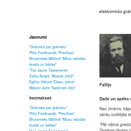
Jaunumi
"Grāmata par grāmatu"
Pličs Ferdinands "Precības"
Bruņenieks Mārtiņš "Mūsu valodas
krusts un bēdas"
"Tas Jauns Testaments"
Zelčs Ainārs "Abrene 2002"
Eglītis Viktors "Dievu sūtne"
Fallijs
Māteru Juris "Sadzīves viļņi"
bezmaksas
Daile un spēks
"Grāmata par grāmatu"
Nav zināms, kāp
Pličs Ferdinands "Precības"
vārdu izvēlējās ti
Bruņenieks Mārtiņš "Mūsu valodas
"Pār viļņos gvel
krusts un bēdas"
Dvašoja dīvaini z