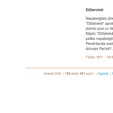
Dižlatvieši
Nepabeigtais dz
"Dižlatvieši" apra
dzimto pusi un tā
Kāpēc "Dižlatvieš
palika nepabeigti
Pievēršanās sve
dzīvojot Parīzē?..
Fallijs /1877 - 1915
Eraksti 2003 |
darbi;
autori |
Saziņai
|
722
431