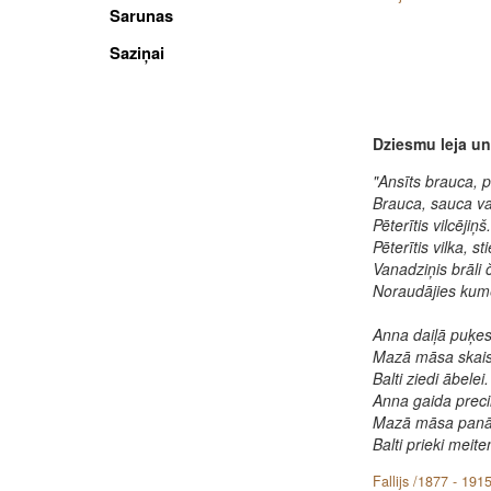
Sarunas
Saziņai
Dziesmu leja un
"Ansīts brauca, 
Brauca, sauca v
Pēterītis vilcējiņš.
Pēterītis vilka, st
Vanadziņis brāli 
Noraudājies kume
Anna daiļā puķes
Mazā māsa skais
Balti ziedi ābelei.
Anna gaida preci
Mazā māsa panā
Balti prieki meiten
Fallijs /1877 - 1915