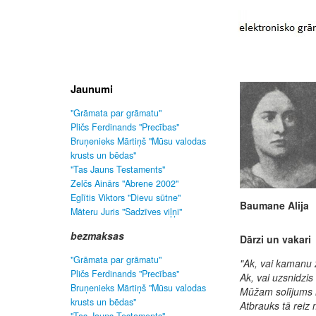
Jaunumi
"Grāmata par grāmatu"
Pličs Ferdinands "Precības"
Bruņenieks Mārtiņš "Mūsu valodas
krusts un bēdas"
"Tas Jauns Testaments"
Zelčs Ainārs "Abrene 2002"
Eglītis Viktors "Dievu sūtne"
Baumane Alija
Māteru Juris "Sadzīves viļņi"
bezmaksas
Dārzi un vakari
"Grāmata par grāmatu"
"Ak, vai kamanu 
Pličs Ferdinands "Precības"
Ak, vai uzsnidzis
Bruņenieks Mārtiņš "Mūsu valodas
Mūžam solījums 
krusts un bēdas"
Atbrauks tā reiz 