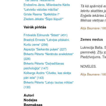
"Tas Jauns Testaments"
Endzelīns Jānis, Mīlenbachs Kārlis
Tā kā spārniņš e
"Latviešu valodas mācība"
Iekritu skatīties j
Grīsle Rasma "Spēkildze I"
Eņģelis iekāries
Ziedars Jēkabs "Šūpo šūpuli!"
Melnas vietiņas n
Vairāk pirktās
Alija Baumane /189
Frīdvalds Edmunds "Stāsti" (451)
Zemes medus
Brastiņš Ernests "Latvijas pilskalni.
Kuršu zeme" (256)
Lukrecija Balta. 
Aspazija "Sarkanās puķes" (227)
pieminekļi. Zīļu 
Birkerts Pēteris "Nerātnās anekdotes"
Piedzīvojums. Ti
(226)
Birkerts Pēteris "Daiļradīšanas
NOVELES.
psicholoģija" (147)
Kolbergs Andris "Cilvēks, kas skrēja
Alija Baumane /189
pāri ielai" (143)
Birkerts Pēteris "Latvju tautas mīklas"
(130)
Autori
Nodaļas
Bezmaksas