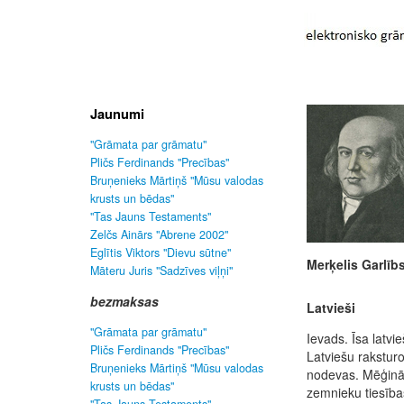
Jaunumi
"Grāmata par grāmatu"
Pličs Ferdinands "Precības"
Bruņenieks Mārtiņš "Mūsu valodas
krusts un bēdas"
"Tas Jauns Testaments"
Zelčs Ainārs "Abrene 2002"
Eglītis Viktors "Dievu sūtne"
Merķelis Garlīb
Māteru Juris "Sadzīves viļņi"
bezmaksas
Latvieši
"Grāmata par grāmatu"
Ievads. Īsa latvi
Pličs Ferdinands "Precības"
Latviešu rakstu
Bruņenieks Mārtiņš "Mūsu valodas
nodevas. Mēģināj
krusts un bēdas"
zemnieku tiesība