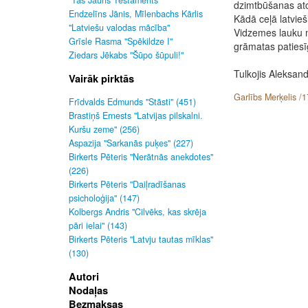
"Tas Jauns Testaments"
dzimtbūšanas atc
Endzelīns Jānis, Mīlenbachs Kārlis
Kādā ceļā latvieš
"Latviešu valodas mācība"
Vidzemes lauku m
Grīsle Rasma "Spēkildze I"
grāmatas paties
Ziedars Jēkabs "Šūpo šūpuli!"
Tulkojis Aleksan
Vairāk pirktās
Garlībs Merķelis /
Frīdvalds Edmunds "Stāsti" (451)
Brastiņš Ernests "Latvijas pilskalni.
Kuršu zeme" (256)
Aspazija "Sarkanās puķes" (227)
Birkerts Pēteris "Nerātnās anekdotes"
(226)
Birkerts Pēteris "Daiļradīšanas
psicholoģija" (147)
Kolbergs Andris "Cilvēks, kas skrēja
pāri ielai" (143)
Birkerts Pēteris "Latvju tautas mīklas"
(130)
Autori
Nodaļas
Bezmaksas