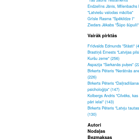
"Tas Jauns Testaments"
Endzelīns Jānis, Mīlenbachs 
"Latviešu valodas mācība"
Grīsle Rasma "Spēkildze I"
Ziedars Jēkabs "Šūpo šūpuli!
Vairāk pirktās
Frīdvalds Edmunds "Stāsti" (
Brastiņš Ernests "Latvijas pils
Kuršu zeme" (256)
Aspazija "Sarkanās puķes" (2
Birkerts Pēteris "Nerātnās an
(226)
Birkerts Pēteris "Daiļradīšana
psicholoģija" (147)
Kolbergs Andris "Cilvēks, kas
pāri ielai" (143)
Birkerts Pēteris "Latvju tauta
(130)
Autori
Nodaļas
Bezmaksas