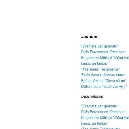
Jaunumi
"Grāmata par grāmatu"
Pličs Ferdinands "Precības"
Bruņenieks Mārtiņš "Mūsu va
krusts un bēdas"
"Tas Jauns Testaments"
Zelčs Ainārs "Abrene 2002"
Eglītis Viktors "Dievu sūtne"
Māteru Juris "Sadzīves viļņi"
bezmaksas
"Grāmata par grāmatu"
Pličs Ferdinands "Precības"
Bruņenieks Mārtiņš "Mūsu va
krusts un bēdas"