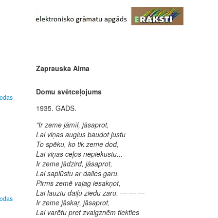
Zaprauska Alma
Domu svētceļojums
lodas
1935. GADS.
"Ir zeme jāmīl, jāsaprot,
Lai viņas augļus baudot justu
To spēku, ko tik zeme dod,
Lai viņas ceļos nepiekustu...
Ir zeme jādzird, jāsaprot,
Lai saplūstu ar dailes garu.
Pirms zemē vajag iesakņot,
Lai lauztu daiļu ziedu zaru. — — —
lodas
Ir zeme jāskaŗ, jāsaprot,
Lai varētu pret zvaigznēm tiekties