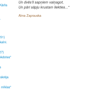
Un dvēs’li sapņiem vaiņagot,
Kārlis
Un pāri sāpju krustam liekties..."
Alma Zaprauska
"
451)
kalni.
27)
ekdotes"
s
 skrēja
s mīklas"