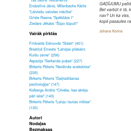
"Tas Jauns Testaments"
GADĪJUMU palīdzī
Endzelīns Jānis, Mīlenbachs Kārlis
Bet varbūt ir tā,
"Latviešu valodas mācība"
nav? Un ka viss, 
Grīsle Rasma "Spēkildze I"
kopš pasaules ra
Ziedars Jēkabs "Šūpo šūpuli!"
Johans Korins
Vairāk pirktās
Frīdvalds Edmunds "Stāsti" (451)
Brastiņš Ernests "Latvijas pilskalni.
Kuršu zeme" (256)
Aspazija "Sarkanās puķes" (227)
Birkerts Pēteris "Nerātnās anekdotes"
(226)
Birkerts Pēteris "Daiļradīšanas
psicholoģija" (147)
Kolbergs Andris "Cilvēks, kas skrēja
pāri ielai" (143)
Birkerts Pēteris "Latvju tautas mīklas"
(130)
Autori
Nodaļas
Bezmaksas