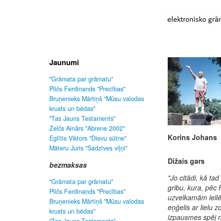
Jaunumi
"Grāmata par grāmatu"
Pličs Ferdinands "Precības"
Bruņenieks Mārtiņš "Mūsu valodas
krusts un bēdas"
"Tas Jauns Testaments"
Zelčs Ainārs "Abrene 2002"
Korins Johans
Eglītis Viktors "Dievu sūtne"
Māteru Juris "Sadzīves viļņi"
Dižais gars
bezmaksas
"Jo citādi, kā tad
"Grāmata par grāmatu"
gribu, kura, pēc
Pličs Ferdinands "Precības"
uzvelkamām lellē
Bruņenieks Mārtiņš "Mūsu valodas
eņģelis ar lielu 
krusts un bēdas"
izpausmes spēj n