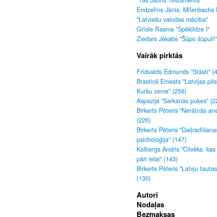
"Tas Jauns Testaments"
Endzelīns Jānis, Mīlenbachs 
"Latviešu valodas mācība"
Grīsle Rasma "Spēkildze I"
Ziedars Jēkabs "Šūpo šūpuli!
Vairāk pirktās
Frīdvalds Edmunds "Stāsti" (
Brastiņš Ernests "Latvijas pils
Kuršu zeme" (256)
Aspazija "Sarkanās puķes" (2
Birkerts Pēteris "Nerātnās an
(226)
Birkerts Pēteris "Daiļradīšana
psicholoģija" (147)
Kolbergs Andris "Cilvēks, kas
pāri ielai" (143)
Birkerts Pēteris "Latvju tauta
(130)
Autori
Nodaļas
Bezmaksas