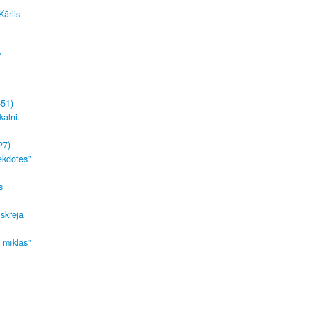
Kārlis
"
451)
kalni.
27)
ekdotes"
s
 skrēja
s mīklas"