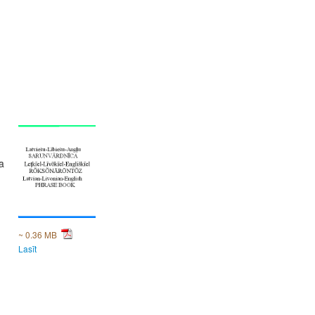
a
~ 0.36 MB
Lasīt