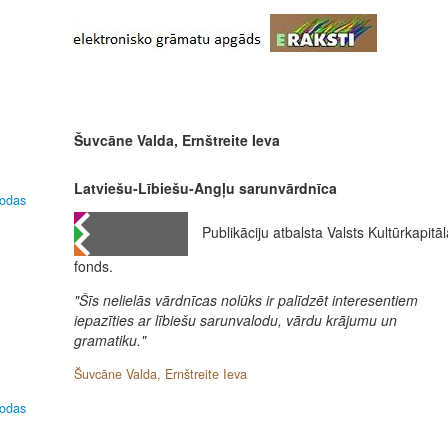
Šuvcāne Valda, Ernštreite Ieva
Latviešu-Lībiešu-Angļu sarunvārdnīca
lodas
Publikāciju atbalsta Valsts Kultūrkapitāl
fonds.
"Šīs nelielās vārdnīcas nolūks ir palīdzēt interesentiem
iepazīties ar lībiešu sarunvalodu, vārdu krājumu un
gramatiku."
Šuvcāne Valda, Ernštreite Ieva
lodas