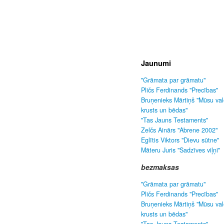
Jaunumi
"Grāmata par grāmatu"
Pličs Ferdinands "Precības"
Bruņenieks Mārtiņš "Mūsu va
krusts un bēdas"
"Tas Jauns Testaments"
Zelčs Ainārs "Abrene 2002"
Eglītis Viktors "Dievu sūtne"
Māteru Juris "Sadzīves viļņi"
bezmaksas
"Grāmata par grāmatu"
Pličs Ferdinands "Precības"
Bruņenieks Mārtiņš "Mūsu va
krusts un bēdas"