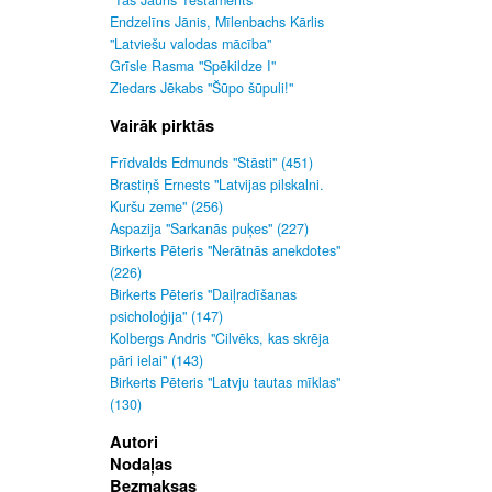
"Tas Jauns Testaments"
Endzelīns Jānis, Mīlenbachs Kārlis
"Latviešu valodas mācība"
Grīsle Rasma "Spēkildze I"
Ziedars Jēkabs "Šūpo šūpuli!"
Vairāk pirktās
Frīdvalds Edmunds "Stāsti" (451)
Brastiņš Ernests "Latvijas pilskalni.
Kuršu zeme" (256)
Aspazija "Sarkanās puķes" (227)
Birkerts Pēteris "Nerātnās anekdotes"
(226)
Birkerts Pēteris "Daiļradīšanas
psicholoģija" (147)
Kolbergs Andris "Cilvēks, kas skrēja
pāri ielai" (143)
Birkerts Pēteris "Latvju tautas mīklas"
(130)
Autori
Nodaļas
Bezmaksas