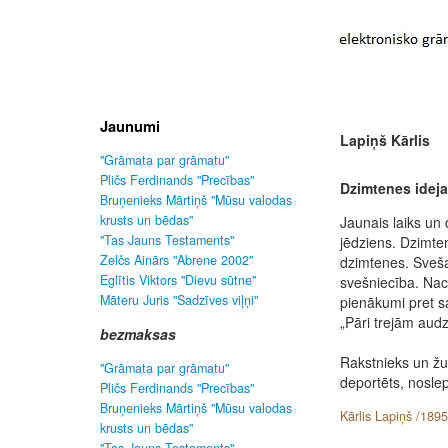
Jaunumi
Lapiņš Kārlis
"Grāmata par grāmatu"
Pličs Ferdinands "Precības"
Dzimtenes ideja
Bruņenieks Mārtiņš "Mūsu valodas
krusts un bēdas"
Jaunais laiks un
"Tas Jauns Testaments"
jēdziens. Dzimte
Zelčs Ainārs "Abrene 2002"
dzimtenes. Sveša
Eglītis Viktors "Dievu sūtne"
svešniecība. Nac
Māteru Juris "Sadzīves viļņi"
pienākumi pret s
„Pāri trejām au
bezmaksas
Rakstnieks un žur
"Grāmata par grāmatu"
deportēts, noslep
Pličs Ferdinands "Precības"
Bruņenieks Mārtiņš "Mūsu valodas
Kārlis Lapiņš /1895
krusts un bēdas"