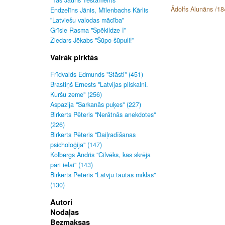
"Tas Jauns Testaments"
Ādolfs Alunāns /18
Endzelīns Jānis, Mīlenbachs Kārlis
"Latviešu valodas mācība"
Grīsle Rasma "Spēkildze I"
Ziedars Jēkabs "Šūpo šūpuli!"
Vairāk pirktās
Frīdvalds Edmunds "Stāsti" (451)
Brastiņš Ernests "Latvijas pilskalni.
Kuršu zeme" (256)
Aspazija "Sarkanās puķes" (227)
Birkerts Pēteris "Nerātnās anekdotes"
(226)
Birkerts Pēteris "Daiļradīšanas
psicholoģija" (147)
Kolbergs Andris "Cilvēks, kas skrēja
pāri ielai" (143)
Birkerts Pēteris "Latvju tautas mīklas"
(130)
Autori
Nodaļas
Bezmaksas