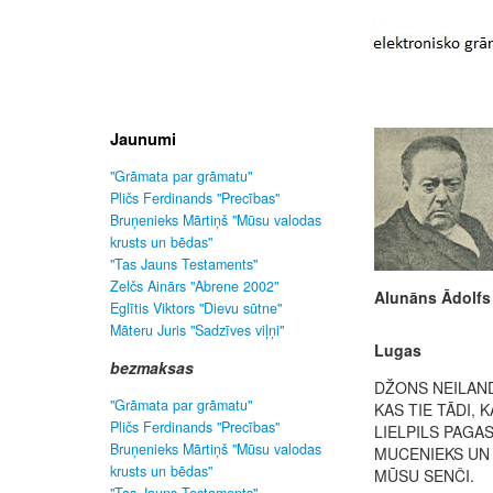
Jaunumi
"Grāmata par grāmatu"
Pličs Ferdinands "Precības"
Bruņenieks Mārtiņš "Mūsu valodas
krusts un bēdas"
"Tas Jauns Testaments"
Zelčs Ainārs "Abrene 2002"
Alunāns Ādolfs
Eglītis Viktors "Dievu sūtne"
Māteru Juris "Sadzīves viļņi"
Lugas
bezmaksas
DŽONS NEILAN
"Grāmata par grāmatu"
KAS TIE TĀDI, 
Pličs Ferdinands "Precības"
LIELPILS PAGA
Bruņenieks Mārtiņš "Mūsu valodas
MUCENIEKS UN
krusts un bēdas"
MŪSU SENČI.