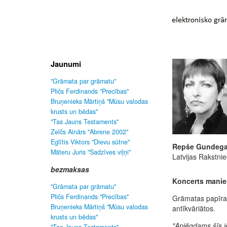
Jaunumi
"Grāmata par grāmatu"
Pličs Ferdinands "Precības"
Bruņenieks Mārtiņš "Mūsu valodas
krusts un bēdas"
"Tas Jauns Testaments"
Zelčs Ainārs "Abrene 2002"
Eglītis Viktors "Dievu sūtne"
Repše Gundeg
Māteru Juris "Sadzīves viļņi"
Latvijas Rakstni
bezmaksas
Koncerts manie
"Grāmata par grāmatu"
Pličs Ferdinands "Precības"
Grāmatas papīra 
Bruņenieks Mārtiņš "Mūsu valodas
antīkvāriātos.
krusts un bēdas"
"Apjēgdams šīs i