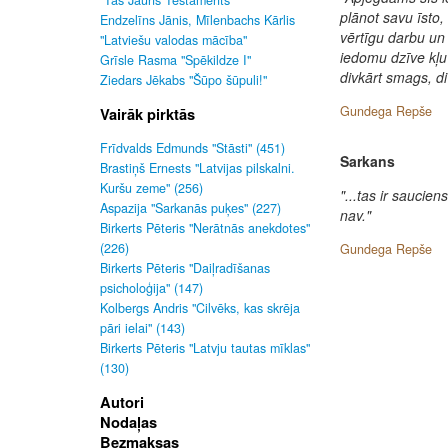
"Tas Jauns Testaments"
plānot savu īsto, 
Endzelīns Jānis, Mīlenbachs Kārlis
vērtīgu darbu un
"Latviešu valodas mācība"
iedomu dzīve kļuv
Grīsle Rasma "Spēkildze I"
divkārt smags, div
Ziedars Jēkabs "Šūpo šūpuli!"
Gundega Repše
Vairāk pirktās
Frīdvalds Edmunds "Stāsti" (451)
Sarkans
Brastiņš Ernests "Latvijas pilskalni.
Kuršu zeme" (256)
"...tas ir sauci
Aspazija "Sarkanās puķes" (227)
nav."
Birkerts Pēteris "Nerātnās anekdotes"
(226)
Gundega Repše
Birkerts Pēteris "Daiļradīšanas
psicholoģija" (147)
Kolbergs Andris "Cilvēks, kas skrēja
pāri ielai" (143)
Birkerts Pēteris "Latvju tautas mīklas"
(130)
Autori
Nodaļas
Bezmaksas