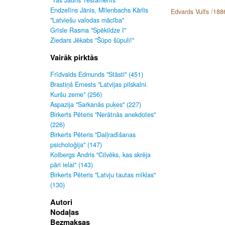
"Tas Jauns Testaments"
Endzelīns Jānis, Mīlenbachs Kārlis
Edvards Vulfs /188
"Latviešu valodas mācība"
Grīsle Rasma "Spēkildze I"
Ziedars Jēkabs "Šūpo šūpuli!"
Vairāk pirktās
Frīdvalds Edmunds "Stāsti" (451)
Brastiņš Ernests "Latvijas pilskalni.
Kuršu zeme" (256)
Aspazija "Sarkanās puķes" (227)
Birkerts Pēteris "Nerātnās anekdotes"
(226)
Birkerts Pēteris "Daiļradīšanas
psicholoģija" (147)
Kolbergs Andris "Cilvēks, kas skrēja
pāri ielai" (143)
Birkerts Pēteris "Latvju tautas mīklas"
(130)
Autori
Nodaļas
Bezmaksas