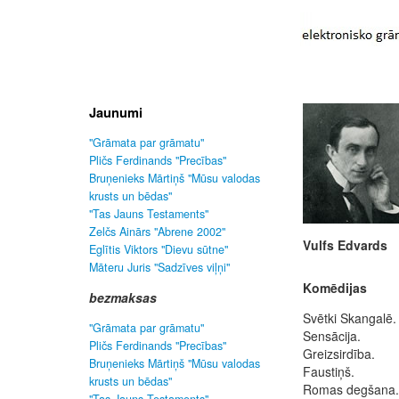
Jaunumi
"Grāmata par grāmatu"
Pličs Ferdinands "Precības"
Bruņenieks Mārtiņš "Mūsu valodas
krusts un bēdas"
"Tas Jauns Testaments"
Zelčs Ainārs "Abrene 2002"
Vulfs Edvards
Eglītis Viktors "Dievu sūtne"
Māteru Juris "Sadzīves viļņi"
Komēdijas
bezmaksas
Svētki Skangalē.
"Grāmata par grāmatu"
Sensācija.
Pličs Ferdinands "Precības"
Greizsirdība.
Bruņenieks Mārtiņš "Mūsu valodas
Faustiņš.
krusts un bēdas"
Romas degšana.