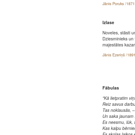
Jānis Poruks /1871
Izlase
Noveles, stāsti 
Dziesminieks un 
majestātes kazar
Jānis Ezeriņš /189
Fābulas
"Kā lietpratim vi
Reiz savus darb
Tas noklausās, –
Un saka jaunam 
Es neesmu, lūk, s
Kas kalpu bērnie
Es skolas laikos e