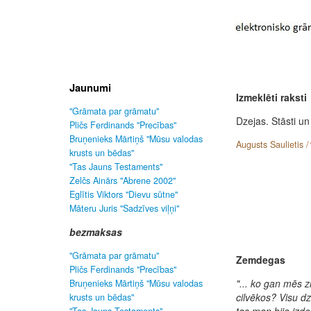
Jaunumi
Izmeklēti raksti
"Grāmata par grāmatu"
Dzejas. Stāsti un
Pličs Ferdinands "Precības"
Bruņenieks Mārtiņš "Mūsu valodas
Augusts Saulietis 
krusts un bēdas"
"Tas Jauns Testaments"
Zelčs Ainārs "Abrene 2002"
Eglītis Viktors "Dievu sūtne"
Māteru Juris "Sadzīves viļņi"
bezmaksas
"Grāmata par grāmatu"
Zemdegas
Pličs Ferdinands "Precības"
"... ko gan mēs 
Bruņenieks Mārtiņš "Mūsu valodas
cilvēkos? Visu dzī
krusts un bēdas"
tas man bija izdev