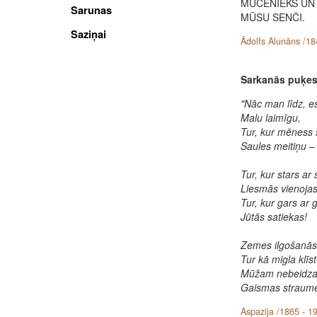
MUCENIEKS UN
Sarunas
MŪSU SENČI.
Saziņai
Ādolfs Alunāns /18
Sarkanās puķe
"Nāc man līdz, e
Malu laimīgu,
Tur, kur mēness 
Saules meitiņu –
Tur, kur stars ar 
Liesmās vienojas
Tur, kur gars ar 
Jūtās satiekas!
Zemes ilgošanās
Tur kā migla klīst 
Mūžam nebeidz
Gaismas straume 
Aspazija /1865 - 1