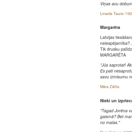
Viņas acu dobum
Linards Tauns /192
Margarēta
Latvijas tiesāšan
neiespējamība?..
Tik drusku palīd
MARGARĒTA
"Jūs saprotat! Ak,
Es pati nesaprotu
savu izmisumu ne
Māra Zālīte
Nieki un izpriec
"Tagad Jorēna vai
gaismā? Bet man 
no malas."