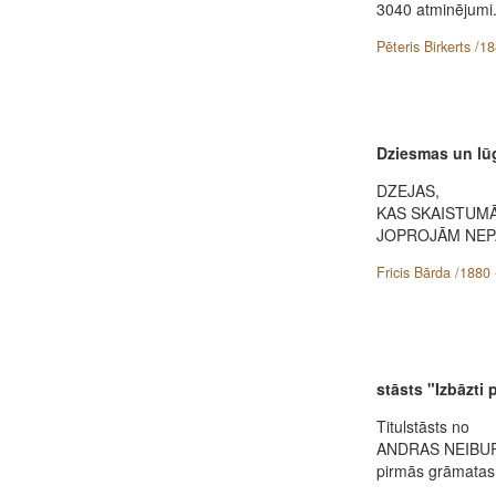
3040 atminējumi
Pēteris Birkerts /1
Dziesmas un lū
DZEJAS,
KAS SKAISTUM
JOPROJĀM NEP
Fricis Bārda /1880 
stāsts "Izbāzti
Titulstāsts no
ANDRAS NEIBU
pirmās grāmatas