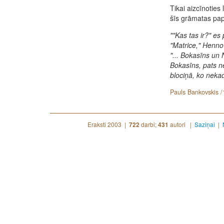
Tikai aizcīnoties l
šīs grāmatas pa
""Kas tas ir?" es 
"Matrice," Henno 
"... Bokasīns un 
Bokasīns, pats ne
blociņā, ko nekad
Pauls Bankovskis /
Eraksti 2003 |
darbi;
autori |
Saziņai
|
722
431