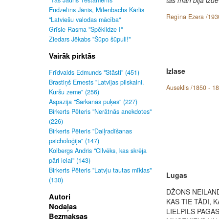
"Tas Jauns Testaments"
Endzelīns Jānis, Mīlenbachs Kārlis
Regīna Ezera /193
"Latviešu valodas mācība"
Grīsle Rasma "Spēkildze I"
Ziedars Jēkabs "Šūpo šūpuli!"
Vairāk pirktās
Izlase
Frīdvalds Edmunds "Stāsti" (451)
Brastiņš Ernests "Latvijas pilskalni.
Auseklis /1850 - 1
Kuršu zeme" (256)
Aspazija "Sarkanās puķes" (227)
Birkerts Pēteris "Nerātnās anekdotes"
(226)
Birkerts Pēteris "Daiļradīšanas
psicholoģija" (147)
Kolbergs Andris "Cilvēks, kas skrēja
pāri ielai" (143)
Birkerts Pēteris "Latvju tautas mīklas"
Lugas
(130)
DŽONS NEILAN
Autori
KAS TIE TĀDI, 
Nodaļas
LIELPILS PAGA
Bezmaksas