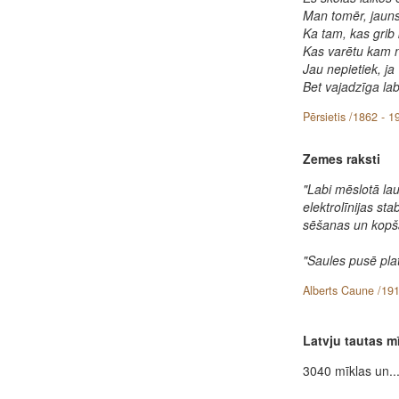
Man tomēr, jauns
Ka tam, kas grib 
Kas varētu kam 
Jau nepietiek, ja
Bet vajadzīga lab
Pērsietis /1862 - 1
Zemes raksti
"Labi mēslotā la
elektrolīnijas st
sēšanas un kopš
"Saules pusē plat
Alberts Caune /191
Latvju tautas m
3040 mīklas un..