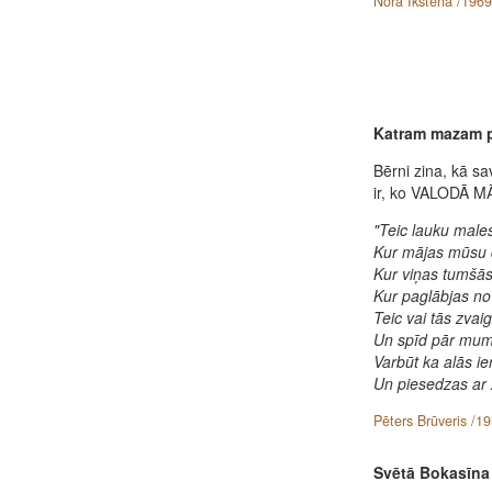
Nora Ikstena /1969
Katram mazam 
Bērni zina, kā sa
ir, ko VALODĀ M
"Teic lauku males
Kur mājas mūsu
Kur viņas tumšās
Kur paglābjas n
Teic vai tās zva
Un spīd pār mums
Varbūt ka alās i
Un piesedzas ar 
Pēters Brūveris /1
Svētā Bokasīna