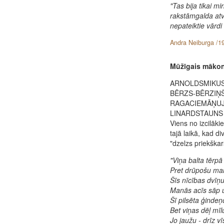
"Tas bija tikai mir
rakstāmgalda atv
nepateiktie vārdi 
Andra Neiburga /19
Mūžīgais mākon
ARNOLDSMIKU
BĒRZS-BĒRZIŅ
RAGACIEMĀŅU
LINARDSTAUNS /
Viens no izcilāk
tajā laikā, kad di
"dzelzs priekškar
"Viņa balta tērp
Pret drūpošu ma
Šīs nīcības dvīņ
Manās acīs sāp u
Šī pilsēta ģindeņ
Bet viņas dēļ mīl
Jo jaužu - drīz v