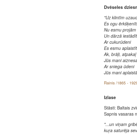
Dvēseles dzies
"Uz klintīm uzaud
Es ogu ērkšķenīts
Nu esmu projām 
Un dārzā iestādīt
Ar cukurūdeni
Es esmu aplaistīt
Ak, brāļi, atpakaļ
Jūs mani aiznesa
Ar sniega ūdeni
Jūs mani aplaistā
Rainis /1865 - 192
Izlase
Stāsti: Baltais zv
Sapnis vasaras na
"...un viņam gribē
kuŗa saturēja sev