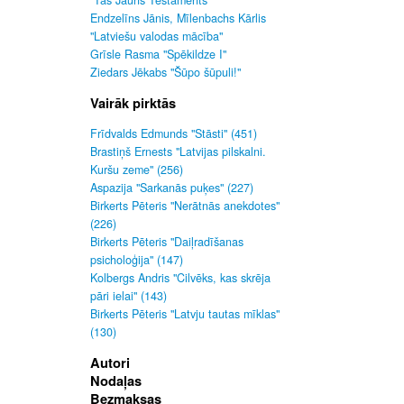
"Tas Jauns Testaments"
Endzelīns Jānis, Mīlenbachs Kārlis
"Latviešu valodas mācība"
Grīsle Rasma "Spēkildze I"
Ziedars Jēkabs "Šūpo šūpuli!"
Vairāk pirktās
Frīdvalds Edmunds "Stāsti" (451)
Brastiņš Ernests "Latvijas pilskalni.
Kuršu zeme" (256)
Aspazija "Sarkanās puķes" (227)
Birkerts Pēteris "Nerātnās anekdotes"
(226)
Birkerts Pēteris "Daiļradīšanas
psicholoģija" (147)
Kolbergs Andris "Cilvēks, kas skrēja
pāri ielai" (143)
Birkerts Pēteris "Latvju tautas mīklas"
(130)
Autori
Nodaļas
Bezmaksas