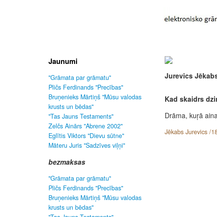
Jaunumi
Jurevics Jēkab
"Grāmata par grāmatu"
Pličs Ferdinands "Precības"
Bruņenieks Mārtiņš "Mūsu valodas
Kad skaidrs dzim
krusts un bēdas"
Drāma, kuŗā ain
"Tas Jauns Testaments"
Zelčs Ainārs "Abrene 2002"
Jēkabs Jurevics /1
Eglītis Viktors "Dievu sūtne"
Māteru Juris "Sadzīves viļņi"
bezmaksas
"Grāmata par grāmatu"
Pličs Ferdinands "Precības"
Bruņenieks Mārtiņš "Mūsu valodas
krusts un bēdas"