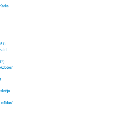
Kārlis
"
451)
kalni.
27)
ekdotes"
s
 skrēja
s mīklas"