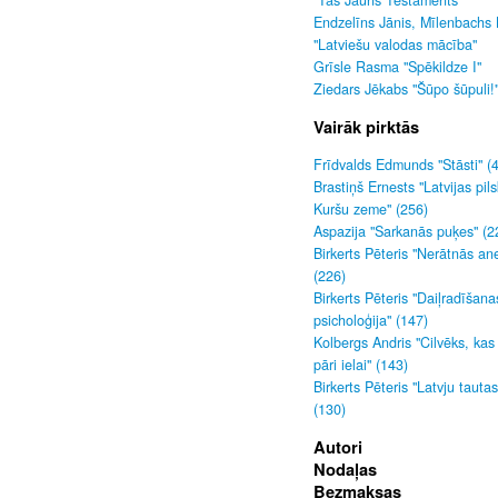
"Tas Jauns Testaments"
Endzelīns Jānis, Mīlenbachs 
"Latviešu valodas mācība"
Grīsle Rasma "Spēkildze I"
Ziedars Jēkabs "Šūpo šūpuli!
Vairāk pirktās
Frīdvalds Edmunds "Stāsti" (
Brastiņš Ernests "Latvijas pils
Kuršu zeme" (256)
Aspazija "Sarkanās puķes" (2
Birkerts Pēteris "Nerātnās an
(226)
Birkerts Pēteris "Daiļradīšana
psicholoģija" (147)
Kolbergs Andris "Cilvēks, kas
pāri ielai" (143)
Birkerts Pēteris "Latvju tauta
(130)
Autori
Nodaļas
Bezmaksas