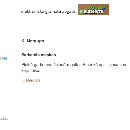
K. Mergups
Sarkanās maskas
lodas
Piektā gada revolūcionāru gaitas Amerikā ap 1. pasaules
kaŗa laiku.
K. Mergups
lodas