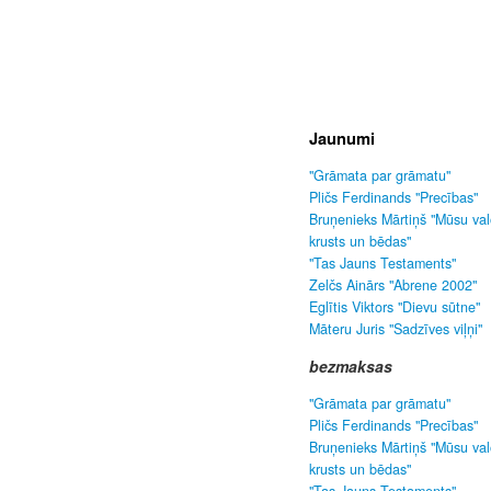
Jaunumi
"Grāmata par grāmatu"
Pličs Ferdinands "Precības"
Bruņenieks Mārtiņš "Mūsu va
krusts un bēdas"
"Tas Jauns Testaments"
Zelčs Ainārs "Abrene 2002"
Eglītis Viktors "Dievu sūtne"
Māteru Juris "Sadzīves viļņi"
bezmaksas
"Grāmata par grāmatu"
Pličs Ferdinands "Precības"
Bruņenieks Mārtiņš "Mūsu va
krusts un bēdas"