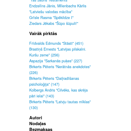
"Tas Jauns Testaments"
Endzelīns Jānis, Mīlenbachs Kārlis
"Latviešu valodas mācība"
Grīsle Rasma "Spēkildze I"
Ziedars Jēkabs "Šūpo šūpuli!"
Vairāk pirktās
Frīdvalds Edmunds "Stāsti" (451)
Brastiņš Ernests "Latvijas pilskalni.
Kuršu zeme" (256)
Aspazija "Sarkanās puķes" (227)
Birkerts Pēteris "Nerātnās anekdotes"
(226)
Birkerts Pēteris "Daiļradīšanas
psicholoģija" (147)
Kolbergs Andris "Cilvēks, kas skrēja
pāri ielai" (143)
Birkerts Pēteris "Latvju tautas mīklas"
(130)
Autori
Nodaļas
Bezmaksas