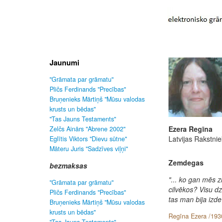
Jaunumi
"Grāmata par grāmatu"
Pličs Ferdinands "Precības"
Bruņenieks Mārtiņš "Mūsu valodas
krusts un bēdas"
"Tas Jauns Testaments"
Ezera Regīna
Zelčs Ainārs "Abrene 2002"
Latvijas Rakstni
Eglītis Viktors "Dievu sūtne"
Māteru Juris "Sadzīves viļņi"
Zemdegas
bezmaksas
"... ko gan mēs 
"Grāmata par grāmatu"
cilvēkos? Visu dzī
Pličs Ferdinands "Precības"
tas man bija izdev
Bruņenieks Mārtiņš "Mūsu valodas
krusts un bēdas"
Regīna Ezera /193