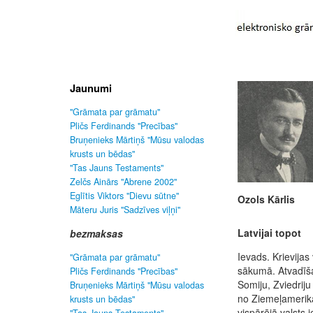
Jaunumi
"Grāmata par grāmatu"
Pličs Ferdinands "Precības"
Bruņenieks Mārtiņš "Mūsu valodas
krusts un bēdas"
"Tas Jauns Testaments"
Zelčs Ainārs "Abrene 2002"
Eglītis Viktors "Dievu sūtne"
Ozols Kārlis
Māteru Juris "Sadzīves viļņi"
Latvijai topot
bezmaksas
Ievads. Krievijas 
"Grāmata par grāmatu"
sākumā. Atvadīša
Pličs Ferdinands "Precības"
Somiju, Zviedriju
Bruņenieks Mārtiņš "Mūsu valodas
no Ziemeļamerika
krusts un bēdas"
vispārējā valsts i