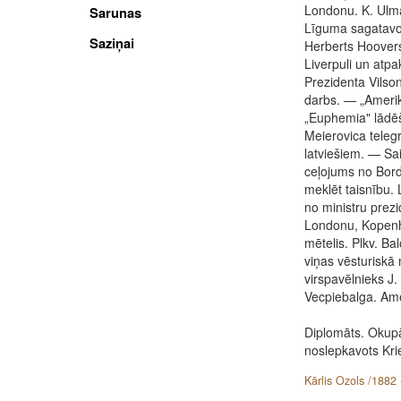
Londonu. K. Ulma
Sarunas
Līguma sagatavoš
Saziņai
Herberts Hoovers
Liverpuli un atpa
Prezidenta Vilso
darbs. — „Amerik
„Euphemia" lādēš
Meierovica tele
latviešiem. — S
ceļojums no Bord
meklēt taisnību. 
no ministru prez
Londonu, Kopenh
mētelis. Plkv. Ba
viņas vēsturiskā
virspavēlnieks J
Vecpiebalga. Amer
Diplomāts. Okupāc
noslepkavots Krie
Kārlis Ozols /1882 