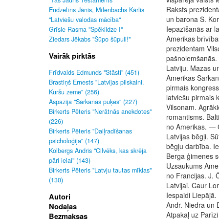
"Tas Jauns Testaments"
Raksts preziden
Endzelīns Jānis, Mīlenbachs Kārlis
un barona S. Korf
"Latviešu valodas mācība"
Iepazīšanās ar l
Grīsle Rasma "Spēkildze I"
Amerikas brīvīb
Ziedars Jēkabs "Šūpo šūpuli!"
prezidentam Vils
Vairāk pirktās
pašnolemšanās. 
Latviju. Mazas u
Frīdvalds Edmunds "Stāsti" (451)
Amerikas Sarkanā
Brastiņš Ernests "Latvijas pilskalni.
pirmais kongress
Kuršu zeme" (256)
latviešu pirmais
Aspazija "Sarkanās puķes" (227)
Vilsonam. Agrākie
Birkerts Pēteris "Nerātnās anekdotes"
romantisms. Balt
(226)
no Amerikas. — C
Birkerts Pēteris "Daiļradīšanas
Latvijas bēgļi. S
psicholoģija" (147)
bēgļu darbība. I
Kolbergs Andris "Cilvēks, kas skrēja
Berga ģimenes sē
pāri ielai" (143)
Uzsaukums Amerik
Birkerts Pēteris "Latvju tautas mīklas"
no Francijas. J. 
(130)
Latvijai. Caur L
Iespaidi Liepājā.
Autori
Andr. Niedra un 
Nodaļas
Atpakaļ uz Parīz
Bezmaksas