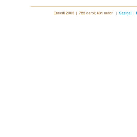
Eraksti 2003 |
darbi;
autori |
Saziņai
|
722
431