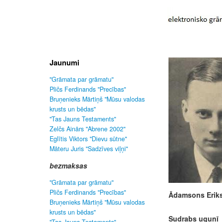
Jaunumi
"Grāmata par grāmatu"
Pličs Ferdinands "Precības"
Bruņenieks Mārtiņš "Mūsu valodas
krusts un bēdas"
"Tas Jauns Testaments"
Zelčs Ainārs "Abrene 2002"
Eglītis Viktors "Dievu sūtne"
Māteru Juris "Sadzīves viļņi"
bezmaksas
"Grāmata par grāmatu"
Pličs Ferdinands "Precības"
Ādamsons Erik
Bruņenieks Mārtiņš "Mūsu valodas
krusts un bēdas"
Sudrabs ugunī