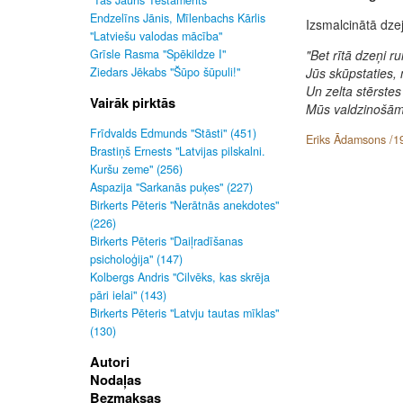
"Tas Jauns Testaments"
Endzelīns Jānis, Mīlenbachs Kārlis
Izsmalcinātā dze
"Latviešu valodas mācība"
Grīsle Rasma "Spēkildze I"
"Bet rītā dzeņi r
Ziedars Jēkabs "Šūpo šūpuli!"
Jūs skūpstaties,
Un zelta stērstes
Vairāk pirktās
Mūs valdzinošām
Frīdvalds Edmunds "Stāsti" (451)
Eriks Ādamsons /1
Brastiņš Ernests "Latvijas pilskalni.
Kuršu zeme" (256)
Aspazija "Sarkanās puķes" (227)
Birkerts Pēteris "Nerātnās anekdotes"
(226)
Birkerts Pēteris "Daiļradīšanas
psicholoģija" (147)
Kolbergs Andris "Cilvēks, kas skrēja
pāri ielai" (143)
Birkerts Pēteris "Latvju tautas mīklas"
(130)
Autori
Nodaļas
Bezmaksas