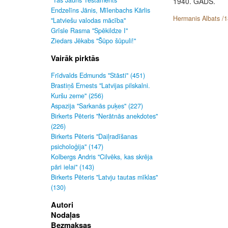
"Tas Jauns Testaments"
1940. GADS.
Endzelīns Jānis, Mīlenbachs Kārlis
Hermanis Albats /1
"Latviešu valodas mācība"
Grīsle Rasma "Spēkildze I"
Ziedars Jēkabs "Šūpo šūpuli!"
Vairāk pirktās
Frīdvalds Edmunds "Stāsti" (451)
Brastiņš Ernests "Latvijas pilskalni.
Kuršu zeme" (256)
Aspazija "Sarkanās puķes" (227)
Birkerts Pēteris "Nerātnās anekdotes"
(226)
Birkerts Pēteris "Daiļradīšanas
psicholoģija" (147)
Kolbergs Andris "Cilvēks, kas skrēja
pāri ielai" (143)
Birkerts Pēteris "Latvju tautas mīklas"
(130)
Autori
Nodaļas
Bezmaksas