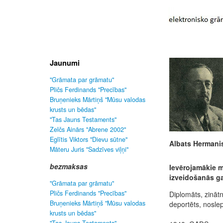
Jaunumi
"Grāmata par grāmatu"
Pličs Ferdinands "Precības"
Bruņenieks Mārtiņš "Mūsu valodas
krusts un bēdas"
"Tas Jauns Testaments"
Zelčs Ainārs "Abrene 2002"
Eglītis Viktors "Dievu sūtne"
Albats Hermani
Māteru Juris "Sadzīves viļņi"
bezmaksas
Ievērojamākie m
izveidošanās ga
"Grāmata par grāmatu"
Pličs Ferdinands "Precības"
Diplomāts, zinātn
Bruņenieks Mārtiņš "Mūsu valodas
deportēts, noslep
krusts un bēdas"