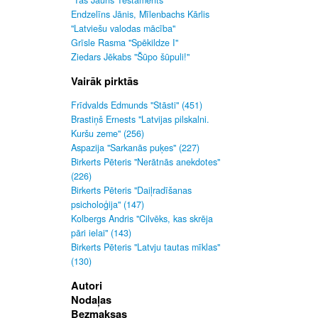
"Tas Jauns Testaments"
Endzelīns Jānis, Mīlenbachs Kārlis
"Latviešu valodas mācība"
Grīsle Rasma "Spēkildze I"
Ziedars Jēkabs "Šūpo šūpuli!"
Vairāk pirktās
Frīdvalds Edmunds "Stāsti" (451)
Brastiņš Ernests "Latvijas pilskalni.
Kuršu zeme" (256)
Aspazija "Sarkanās puķes" (227)
Birkerts Pēteris "Nerātnās anekdotes"
(226)
Birkerts Pēteris "Daiļradīšanas
psicholoģija" (147)
Kolbergs Andris "Cilvēks, kas skrēja
pāri ielai" (143)
Birkerts Pēteris "Latvju tautas mīklas"
(130)
Autori
Nodaļas
Bezmaksas