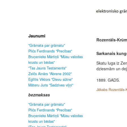
Jaunumi
Rozentāls-Krūm
"Grāmata par grāmatu"
Pličs Ferdinands "Precības"
Sarkanais kung
Bruņenieks Mārtiņš "Mūsu valodas
krusts un bēdas"
Skatu luga iz Ze
"Tas Jauns Testaments"
dziesmām un de
Zelčs Ainārs "Abrene 2002"
Eglītis Viktors "Dievu sūtne"
1889. GADS.
Māteru Juris "Sadzīves viļņi"
Jēkabs Rozentāls-K
bezmaksas
"Grāmata par grāmatu"
Pličs Ferdinands "Precības"
Bruņenieks Mārtiņš "Mūsu valodas
krusts un bēdas"