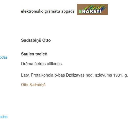
Sudrabiņš Otto
Saules tveicē
lodas
Drāma četros cēlienos.
Latv. Pretalkohola b-bas Dzelzavas nod. izdevums 1931. g.
Otto Sudrabiņš
lodas