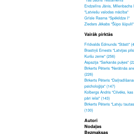
"Tas Jauns Testaments"
Endzelīns Jānis, Mīlenbachs 
"Latviešu valodas mācība"
Grīsle Rasma "Spēkildze I"
Ziedars Jēkabs "Šūpo šūpuli!
Vairāk pirktās
Frīdvalds Edmunds "Stāsti" (
Brastiņš Ernests "Latvijas pils
Kuršu zeme" (256)
Aspazija "Sarkanās puķes" (2
Birkerts Pēteris "Nerātnās an
(226)
Birkerts Pēteris "Daiļradīšana
psicholoģija" (147)
Kolbergs Andris "Cilvēks, kas
pāri ielai" (143)
Birkerts Pēteris "Latvju tauta
(130)
Autori
Nodaļas
Bezmaksas