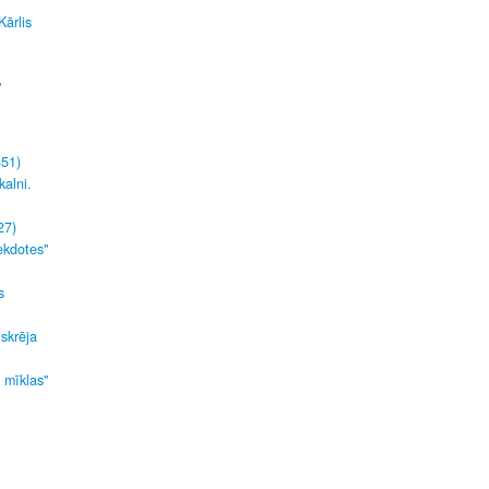
Kārlis
"
451)
kalni.
27)
ekdotes"
s
 skrēja
s mīklas"