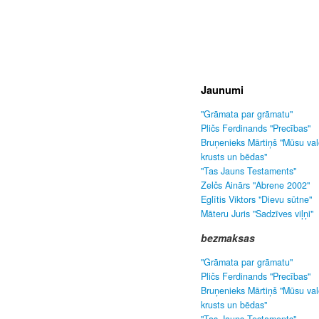
Jaunumi
"Grāmata par grāmatu"
Pličs Ferdinands "Precības"
Bruņenieks Mārtiņš "Mūsu va
krusts un bēdas"
"Tas Jauns Testaments"
Zelčs Ainārs "Abrene 2002"
Eglītis Viktors "Dievu sūtne"
Māteru Juris "Sadzīves viļņi"
bezmaksas
"Grāmata par grāmatu"
Pličs Ferdinands "Precības"
Bruņenieks Mārtiņš "Mūsu va
krusts un bēdas"