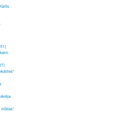
Kārlis
"
451)
kalni.
27)
ekdotes"
s
 skrēja
s mīklas"