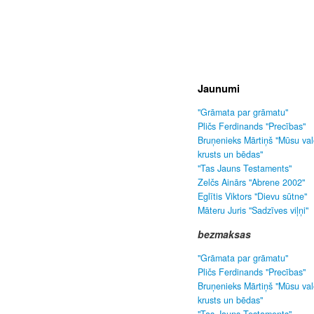
Jaunumi
"Grāmata par grāmatu"
Pličs Ferdinands "Precības"
Bruņenieks Mārtiņš "Mūsu va
krusts un bēdas"
"Tas Jauns Testaments"
Zelčs Ainārs "Abrene 2002"
Eglītis Viktors "Dievu sūtne"
Māteru Juris "Sadzīves viļņi"
bezmaksas
"Grāmata par grāmatu"
Pličs Ferdinands "Precības"
Bruņenieks Mārtiņš "Mūsu va
krusts un bēdas"