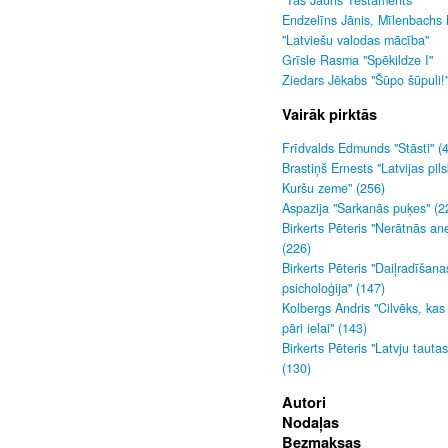
"Tas Jauns Testaments"
Endzelīns Jānis, Mīlenbachs 
"Latviešu valodas mācība"
Grīsle Rasma "Spēkildze I"
Ziedars Jēkabs "Šūpo šūpuli!
Vairāk pirktās
Frīdvalds Edmunds "Stāsti" (
Brastiņš Ernests "Latvijas pils
Kuršu zeme" (256)
Aspazija "Sarkanās puķes" (2
Birkerts Pēteris "Nerātnās an
(226)
Birkerts Pēteris "Daiļradīšana
psicholoģija" (147)
Kolbergs Andris "Cilvēks, kas
pāri ielai" (143)
Birkerts Pēteris "Latvju tauta
(130)
Autori
Nodaļas
Bezmaksas