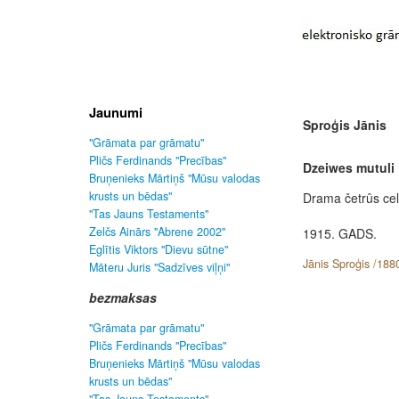
Jaunumi
Sproģis Jānis
"Grāmata par grāmatu"
Pličs Ferdinands "Precības"
Dzeiwes mutuli
Bruņenieks Mārtiņš "Mūsu valodas
krusts un bēdas"
Drama četrûs cel
"Tas Jauns Testaments"
Zelčs Ainārs "Abrene 2002"
1915. GADS.
Eglītis Viktors "Dievu sūtne"
Jānis Sproģis /188
Māteru Juris "Sadzīves viļņi"
bezmaksas
"Grāmata par grāmatu"
Pličs Ferdinands "Precības"
Bruņenieks Mārtiņš "Mūsu valodas
krusts un bēdas"