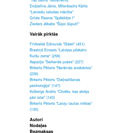
"Tas Jauns Testaments"
Endzelīns Jānis, Mīlenbachs Kārlis
"Latviešu valodas mācība"
Grīsle Rasma "Spēkildze I"
Ziedars Jēkabs "Šūpo šūpuli!"
Vairāk pirktās
Frīdvalds Edmunds "Stāsti" (451)
Brastiņš Ernests "Latvijas pilskalni.
Kuršu zeme" (256)
Aspazija "Sarkanās puķes" (227)
Birkerts Pēteris "Nerātnās anekdotes"
(226)
Birkerts Pēteris "Daiļradīšanas
psicholoģija" (147)
Kolbergs Andris "Cilvēks, kas skrēja
pāri ielai" (143)
Birkerts Pēteris "Latvju tautas mīklas"
(130)
Autori
Nodaļas
Bezmaksas