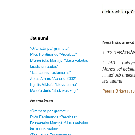
Jaunumi
Nerātnās anekd
"Grāmata par grāmatu"
1172 NERĀTNĀ
Pličs Ferdinands "Precības"
Bruņenieks Mārtiņš "Mūsu valodas
"...150. ... pats 
krusts un bēdas"
Morics vēl nebijuši
"Tas Jauns Testaments"
... tad urb malkas
Zelčs Ainārs "Abrene 2002"
jau vannā! "
Eglītis Viktors "Dievu sūtne"
Māteru Juris "Sadzīves viļņi"
Pēteris Birkerts /1
bezmaksas
"Grāmata par grāmatu"
Pličs Ferdinands "Precības"
Bruņenieks Mārtiņš "Mūsu valodas
krusts un bēdas"