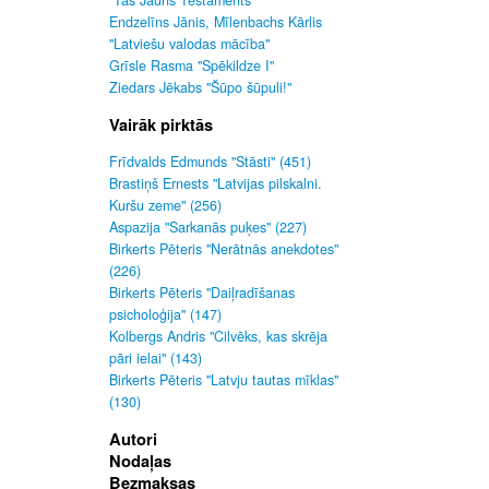
"Tas Jauns Testaments"
Endzelīns Jānis, Mīlenbachs Kārlis
"Latviešu valodas mācība"
Grīsle Rasma "Spēkildze I"
Ziedars Jēkabs "Šūpo šūpuli!"
Vairāk pirktās
Frīdvalds Edmunds "Stāsti" (451)
Brastiņš Ernests "Latvijas pilskalni.
Kuršu zeme" (256)
Aspazija "Sarkanās puķes" (227)
Birkerts Pēteris "Nerātnās anekdotes"
(226)
Birkerts Pēteris "Daiļradīšanas
psicholoģija" (147)
Kolbergs Andris "Cilvēks, kas skrēja
pāri ielai" (143)
Birkerts Pēteris "Latvju tautas mīklas"
(130)
Autori
Nodaļas
Bezmaksas