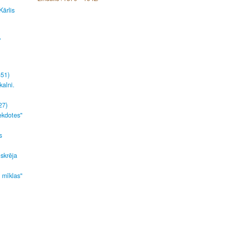
Kārlis
"
451)
kalni.
27)
ekdotes"
s
 skrēja
s mīklas"