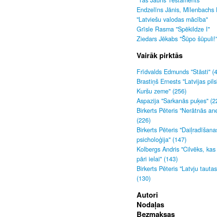
"Tas Jauns Testaments"
Endzelīns Jānis, Mīlenbachs 
"Latviešu valodas mācība"
Grīsle Rasma "Spēkildze I"
Ziedars Jēkabs "Šūpo šūpuli!
Vairāk pirktās
Frīdvalds Edmunds "Stāsti" (
Brastiņš Ernests "Latvijas pils
Kuršu zeme" (256)
Aspazija "Sarkanās puķes" (2
Birkerts Pēteris "Nerātnās an
(226)
Birkerts Pēteris "Daiļradīšana
psicholoģija" (147)
Kolbergs Andris "Cilvēks, kas
pāri ielai" (143)
Birkerts Pēteris "Latvju tauta
(130)
Autori
Nodaļas
Bezmaksas