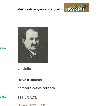
lodas
Lindulis
Dzīve ir skaista
Komēdija četros cēlienos.
lodas
1931. GADS.
Lindulis /1870 - 1942/