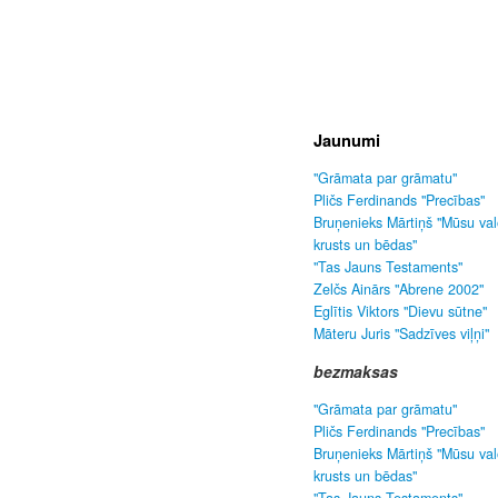
Jaunumi
"Grāmata par grāmatu"
Pličs Ferdinands "Precības"
Bruņenieks Mārtiņš "Mūsu va
krusts un bēdas"
"Tas Jauns Testaments"
Zelčs Ainārs "Abrene 2002"
Eglītis Viktors "Dievu sūtne"
Māteru Juris "Sadzīves viļņi"
bezmaksas
"Grāmata par grāmatu"
Pličs Ferdinands "Precības"
Bruņenieks Mārtiņš "Mūsu va
krusts un bēdas"