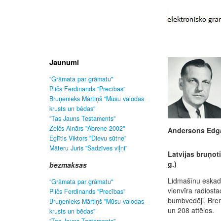
Jaunumi
"Grāmata par grāmatu"
Pličs Ferdinands "Precības"
Bruņenieks Mārtiņš "Mūsu valodas
krusts un bēdas"
"Tas Jauns Testaments"
Zelčs Ainārs "Abrene 2002"
Andersons Edg
Eglītis Viktors "Dievu sūtne"
Māteru Juris "Sadzīves viļņi"
Latvijas bruņoti
g.)
bezmaksas
Lidmašīnu eskadri
"Grāmata par grāmatu"
vienvīra radiostac
Pličs Ferdinands "Precības"
bumbvedēji, Bren 
Bruņenieks Mārtiņš "Mūsu valodas
un 208 attēlos.
krusts un bēdas"