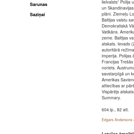
lielvalsts” Polij
Sarunas
un Skandinavijas 
plāni. Ziemeļu 
Saziņai
Baltijas valstu s
Demokratiskā Vācij
Vatikāns. Amerik
zeme. Baltijas va
atskats. Ievads (
autoritārā režīma
imperija. Polijas 
Francijas Trešās 
noriets. Austru
savstarpīgā un ko
Amerikas Savienot
attiecības ar pār
Vispārējs atskats.
Summary.
604.lp., 82 att.
Edgars Andersons 
Latvijas ārpolīti