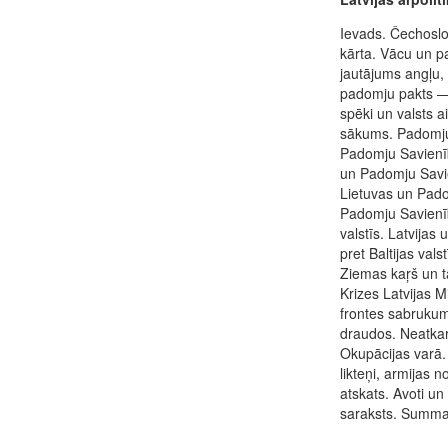
Ievads. Čechoslov
kārta. Vācu un p
jautājums angļu,
padomju pakts —
spēki un valsts a
sākums. Padomju
Padomju Savienīb
un Padomju Savie
Lietuvas un Pado
Padomju Savienīb
valstīs. Latvijas 
pret Baltijas va
Ziemas kaŗš un tā
Krizes Latvijas 
frontes sabrukums
draudos. Neatkar
Okupācijas varā.
likteņi, armijas n
atskats. Avoti un
saraksts. Summa