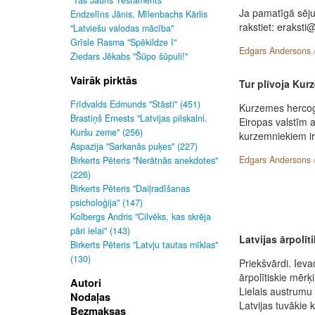
"Tas Jauns Testaments"
Ja pamatīgā sēju
Endzelīns Jānis, Mīlenbachs Kārlis
rakstiet: eraksti@
"Latviešu valodas mācība"
Grīsle Rasma "Spēkildze I"
Edgars Andersons 
Ziedars Jēkabs "Šūpo šūpuli!"
Vairāk pirktās
Tur plīvoja Kur
Frīdvalds Edmunds "Stāsti" (451)
Kurzemes hercogī
Brastiņš Ernests "Latvijas pilskalni.
Eiropas valstīm 
Kuršu zeme" (256)
kurzemniekiem ir 
Aspazija "Sarkanās puķes" (227)
Edgars Andersons 
Birkerts Pēteris "Nerātnās anekdotes"
(226)
Birkerts Pēteris "Daiļradīšanas
psicholoģija" (147)
Kolbergs Andris "Cilvēks, kas skrēja
pāri ielai" (143)
Latvijas ārpolīti
Birkerts Pēteris "Latvju tautas mīklas"
(130)
Priekšvārdi. Ievad
ārpolītiskie mērķi
Autori
Lielais austrumu
Nodaļas
Latvijas tuvākie 
Bezmaksas