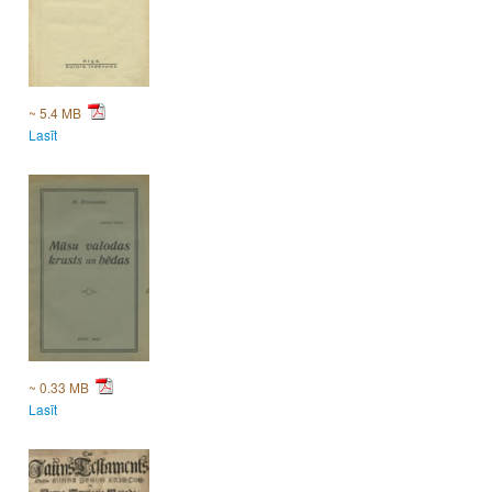
~ 5.4 MB
Lasīt
~ 0.33 MB
Lasīt