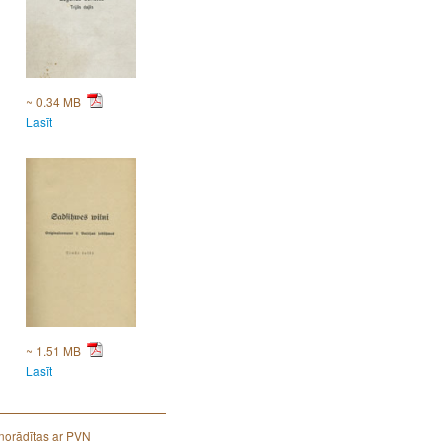
~ 0.34 MB
Lasīt
~ 1.51 MB
Lasīt
norādītas ar PVN