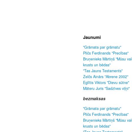
Jaunumi
"Grāmata par grāmatu"
Pličs Ferdinands "Precības"
Bruņenieks Mārtiņš "Mūsu va
krusts un bēdas"
"Tas Jauns Testaments"
Zelčs Ainārs "Abrene 2002"
Eglītis Viktors "Dievu sūtne"
Māteru Juris "Sadzīves viļņi"
bezmaksas
"Grāmata par grāmatu"
Pličs Ferdinands "Precības"
Bruņenieks Mārtiņš "Mūsu va
krusts un bēdas"