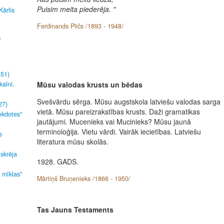
Puisim meita piederēja. "
Kārlis
Ferdinands Pličs /1893 - 1948/
"
451)
kalni.
Mūsu valodas krusts un bēdas
Svešvārdu sērga. Mūsu augstskola latviešu valodas sarga
27)
vietā. Mūsu pareizrakstības krusts. Daži gramatikas
ekdotes"
jautājumi. Mucenieks vai Mucinieks? Mūsu jaunā
terminoloģija. Vietu vārdi. Vairāk iecietības. Latviešu
s
literatura mūsu skolās.
 skrēja
1928. GADS.
s mīklas"
Mārtiņš Bruņenieks /1866 - 1950/
Tas Jauns Testaments