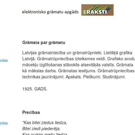
Grāmata par grāmatu
Latvijas grāmatniecība un grāmatrūpnieki. Lietišķā grafika
Latvijā. Grāmatrūpniecības izteiksmes veidi. Grafisko arod
lodas
mācekļu izglītošanas stāvoklis atsevišķās valstīs. Grāmata
kā mākslas darbs. Grāmatas iesējums. Grāmatrūpniecības
technikas jauninājumi. Apskats. Pielikumi. Sludinājumi.
1925. GADS.
Precības
"Kas bitei ziedus liedza,
lodas
Bitei ziedi piederēja;
Kas puisim meitu liedza,