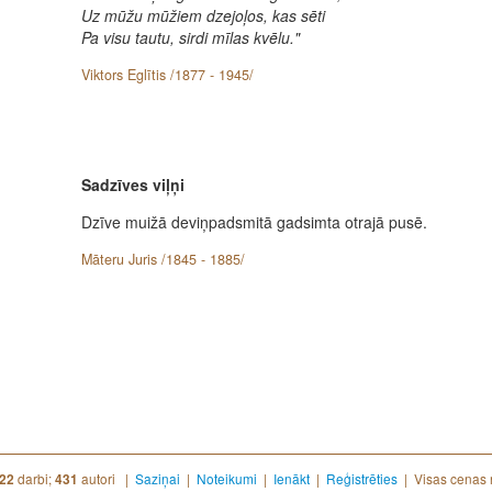
Uz mūžu mūžiem dzejoļos, kas sēti
Pa visu tautu, sirdi mīlas kvēlu."
Viktors Eglītis /1877 - 1945/
Sadzīves viļņi
Dzīve muižā deviņpadsmitā gadsimta otrajā pusē.
Māteru Juris /1845 - 1885/
darbi;
autori |
Saziņai
|
Noteikumi
|
Ienākt
|
Reģistrēties
| Visas cenas 
22
431