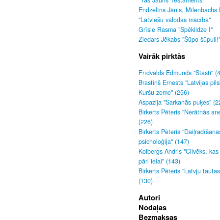
"Tas Jauns Testaments"
Endzelīns Jānis, Mīlenbachs 
"Latviešu valodas mācība"
Grīsle Rasma "Spēkildze I"
Ziedars Jēkabs "Šūpo šūpuli!
Vairāk pirktās
Frīdvalds Edmunds "Stāsti" (
Brastiņš Ernests "Latvijas pils
Kuršu zeme" (256)
Aspazija "Sarkanās puķes" (2
Birkerts Pēteris "Nerātnās an
(226)
Birkerts Pēteris "Daiļradīšana
psicholoģija" (147)
Kolbergs Andris "Cilvēks, kas
pāri ielai" (143)
Birkerts Pēteris "Latvju tauta
(130)
Autori
Nodaļas
Bezmaksas