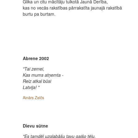
Glika un citu mācītāju tulkotā Jaunā Derība,
kas no vecās rakstības pārrakstīta jaunajā rakstībā
burtu pa burtam.
Abrene 2002
"Tai zemei,
Kas mums atņemta -
Reiz atkal būsi
Latvija! "
Ainārs Zelčs
Dievu sūtne
"Es tamdēļ uzglabāšu tavu gaišo tēlu,