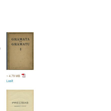
u
~ 4.79 MB
Lasīt