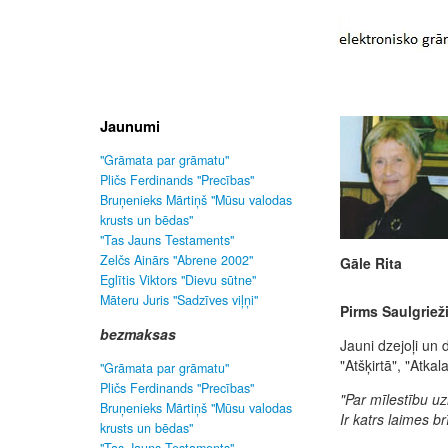
Jaunumi
"Grāmata par grāmatu"
Pličs Ferdinands "Precības"
Bruņenieks Mārtiņš "Mūsu valodas
krusts un bēdas"
"Tas Jauns Testaments"
Zelčs Ainārs "Abrene 2002"
Gāle Rita
Eglītis Viktors "Dievu sūtne"
Māteru Juris "Sadzīves viļņi"
Pirms Saulgriež
bezmaksas
Jauni dzejoļi un 
"Atšķirtā", "Atkala
"Grāmata par grāmatu"
Pličs Ferdinands "Precības"
"Par mīlestību uz
Bruņenieks Mārtiņš "Mūsu valodas
Ir katrs laimes br
krusts un bēdas"