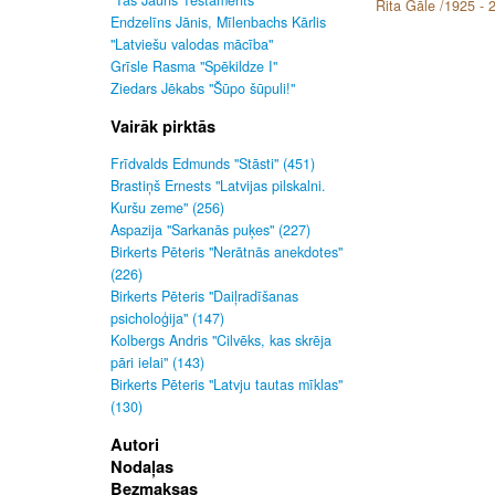
"Tas Jauns Testaments"
Rita Gāle /1925 - 
Endzelīns Jānis, Mīlenbachs Kārlis
"Latviešu valodas mācība"
Grīsle Rasma "Spēkildze I"
Ziedars Jēkabs "Šūpo šūpuli!"
Vairāk pirktās
Frīdvalds Edmunds "Stāsti" (451)
Brastiņš Ernests "Latvijas pilskalni.
Kuršu zeme" (256)
Aspazija "Sarkanās puķes" (227)
Birkerts Pēteris "Nerātnās anekdotes"
(226)
Birkerts Pēteris "Daiļradīšanas
psicholoģija" (147)
Kolbergs Andris "Cilvēks, kas skrēja
pāri ielai" (143)
Birkerts Pēteris "Latvju tautas mīklas"
(130)
Autori
Nodaļas
Bezmaksas