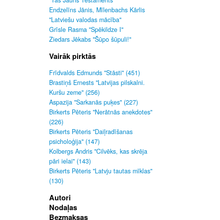
"Tas Jauns Testaments"
Endzelīns Jānis, Mīlenbachs Kārlis
"Latviešu valodas mācība"
Grīsle Rasma "Spēkildze I"
Ziedars Jēkabs "Šūpo šūpuli!"
Vairāk pirktās
Frīdvalds Edmunds "Stāsti" (451)
Brastiņš Ernests "Latvijas pilskalni.
Kuršu zeme" (256)
Aspazija "Sarkanās puķes" (227)
Birkerts Pēteris "Nerātnās anekdotes"
(226)
Birkerts Pēteris "Daiļradīšanas
psicholoģija" (147)
Kolbergs Andris "Cilvēks, kas skrēja
pāri ielai" (143)
Birkerts Pēteris "Latvju tautas mīklas"
(130)
Autori
Nodaļas
Bezmaksas