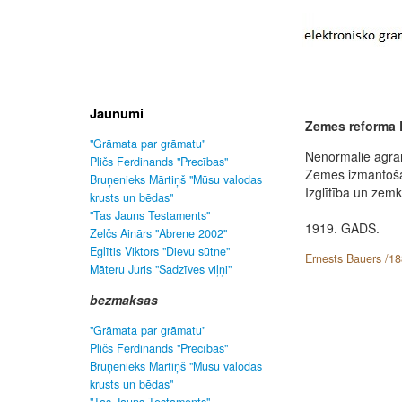
Jaunumi
Zemes reforma L
"Grāmata par grāmatu"
Nenormālie agrār
Pličs Ferdinands "Precības"
Zemes izmantoša
Bruņenieks Mārtiņš "Mūsu valodas
Izglītība un zem
krusts un bēdas"
"Tas Jauns Testaments"
1919. GADS.
Zelčs Ainārs "Abrene 2002"
Eglītis Viktors "Dievu sūtne"
Ernests Bauers /18
Māteru Juris "Sadzīves viļņi"
bezmaksas
"Grāmata par grāmatu"
Pličs Ferdinands "Precības"
Bruņenieks Mārtiņš "Mūsu valodas
krusts un bēdas"