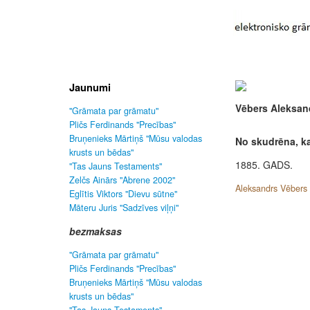
Jaunumi
Vēbers Aleksan
"Grāmata par grāmatu"
Pličs Ferdinands "Precības"
Bruņenieks Mārtiņš "Mūsu valodas
No skudrēna, ka
krusts un bēdas"
1885. GADS.
"Tas Jauns Testaments"
Zelčs Ainārs "Abrene 2002"
Aleksandrs Vēbers 
Eglītis Viktors "Dievu sūtne"
Māteru Juris "Sadzīves viļņi"
bezmaksas
"Grāmata par grāmatu"
Pličs Ferdinands "Precības"
Bruņenieks Mārtiņš "Mūsu valodas
krusts un bēdas"