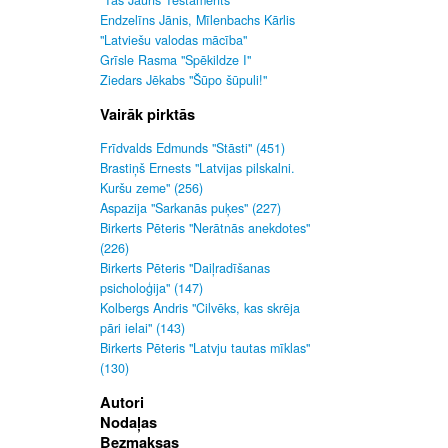
"Tas Jauns Testaments"
Endzelīns Jānis, Mīlenbachs Kārlis
"Latviešu valodas mācība"
Grīsle Rasma "Spēkildze I"
Ziedars Jēkabs "Šūpo šūpuli!"
Vairāk pirktās
Frīdvalds Edmunds "Stāsti" (451)
Brastiņš Ernests "Latvijas pilskalni.
Kuršu zeme" (256)
Aspazija "Sarkanās puķes" (227)
Birkerts Pēteris "Nerātnās anekdotes"
(226)
Birkerts Pēteris "Daiļradīšanas
psicholoģija" (147)
Kolbergs Andris "Cilvēks, kas skrēja
pāri ielai" (143)
Birkerts Pēteris "Latvju tautas mīklas"
(130)
Autori
Nodaļas
Bezmaksas