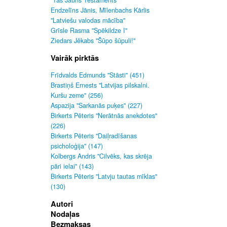
"Tas Jauns Testaments"
Endzelīns Jānis, Mīlenbachs Kārlis
"Latviešu valodas mācība"
Grīsle Rasma "Spēkildze I"
Ziedars Jēkabs "Šūpo šūpuli!"
Vairāk pirktās
Frīdvalds Edmunds "Stāsti" (451)
Brastiņš Ernests "Latvijas pilskalni.
Kuršu zeme" (256)
Aspazija "Sarkanās puķes" (227)
Birkerts Pēteris "Nerātnās anekdotes"
(226)
Birkerts Pēteris "Daiļradīšanas
psicholoģija" (147)
Kolbergs Andris "Cilvēks, kas skrēja
pāri ielai" (143)
Birkerts Pēteris "Latvju tautas mīklas"
(130)
Autori
Nodaļas
Bezmaksas