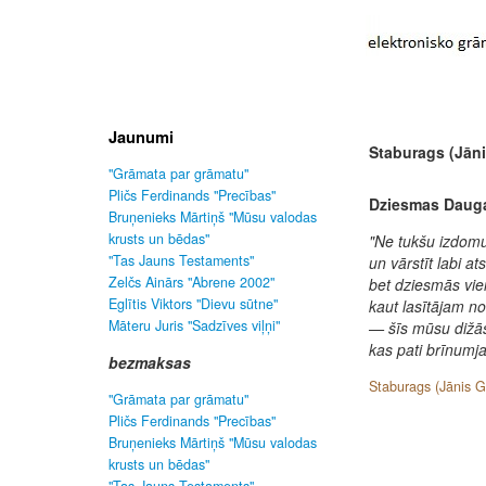
Jaunumi
Staburags (Jāni
"Grāmata par grāmatu"
Pličs Ferdinands "Precības"
Dziesmas Daug
Bruņenieks Mārtiņš "Mūsu valodas
krusts un bēdas"
"Ne tukšu izdomu
"Tas Jauns Testaments"
un vārstīt labi a
Zelčs Ainārs "Abrene 2002"
bet dziesmās vi
Eglītis Viktors "Dievu sūtne"
kaut lasītājam no
Māteru Juris "Sadzīves viļņi"
— šīs mūsu dižā
kas pati brīnumja
bezmaksas
Staburags (Jānis G
"Grāmata par grāmatu"
Pličs Ferdinands "Precības"
Bruņenieks Mārtiņš "Mūsu valodas
krusts un bēdas"