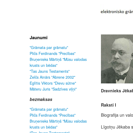
Jaunumi
"Grāmata par grāmatu"
Pličs Ferdinands "Precības"
Bruņenieks Mārtiņš "Mūsu valodas
krusts un bēdas"
"Tas Jauns Testaments"
Zelčs Ainārs "Abrene 2002"
Eglītis Viktors "Dievu sūtne"
Māteru Juris "Sadzīves viļņi"
Dravnieks Jēka
bezmaksas
Raksti I
"Grāmata par grāmatu"
Biografija un valo
Pličs Ferdinands "Precības"
Bruņenieks Mārtiņš "Mūsu valodas
Līgotņu Jēkaba 
krusts un bēdas"