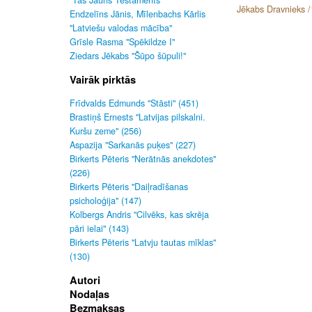
"Tas Jauns Testaments"
Jēkabs Dravnieks /
Endzelīns Jānis, Mīlenbachs Kārlis
"Latviešu valodas mācība"
Grīsle Rasma "Spēkildze I"
Ziedars Jēkabs "Šūpo šūpuli!"
Vairāk pirktās
Frīdvalds Edmunds "Stāsti" (451)
Brastiņš Ernests "Latvijas pilskalni.
Kuršu zeme" (256)
Aspazija "Sarkanās puķes" (227)
Birkerts Pēteris "Nerātnās anekdotes"
(226)
Birkerts Pēteris "Daiļradīšanas
psicholoģija" (147)
Kolbergs Andris "Cilvēks, kas skrēja
pāri ielai" (143)
Birkerts Pēteris "Latvju tautas mīklas"
(130)
Autori
Nodaļas
Bezmaksas