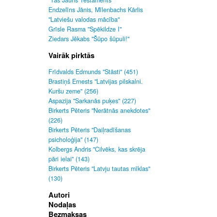
"Tas Jauns Testaments"
Endzelīns Jānis, Mīlenbachs Kārlis
"Latviešu valodas mācība"
Grīsle Rasma "Spēkildze I"
Ziedars Jēkabs "Šūpo šūpuli!"
Vairāk pirktās
Frīdvalds Edmunds "Stāsti" (451)
Brastiņš Ernests "Latvijas pilskalni.
Kuršu zeme" (256)
Aspazija "Sarkanās puķes" (227)
Birkerts Pēteris "Nerātnās anekdotes"
(226)
Birkerts Pēteris "Daiļradīšanas
psicholoģija" (147)
Kolbergs Andris "Cilvēks, kas skrēja
pāri ielai" (143)
Birkerts Pēteris "Latvju tautas mīklas"
(130)
Autori
Nodaļas
Bezmaksas