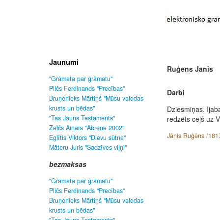
Jaunumi
Ruģēns Jānis
"Grāmata par grāmatu"
Pličs Ferdinands "Precības"
Darbi
Bruņenieks Mārtiņš "Mūsu valodas
krusts un bēdas"
Dziesmiņas. Ijaba
"Tas Jauns Testaments"
redzēts ceļš uz 
Zelčs Ainārs "Abrene 2002"
Jānis Ruģēns /1817
Eglītis Viktors "Dievu sūtne"
Māteru Juris "Sadzīves viļņi"
bezmaksas
"Grāmata par grāmatu"
Pličs Ferdinands "Precības"
Bruņenieks Mārtiņš "Mūsu valodas
krusts un bēdas"