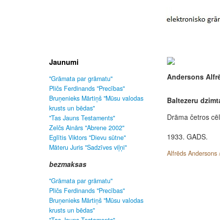
Jaunumi
Andersons Alfr
"Grāmata par grāmatu"
Pličs Ferdinands "Precības"
Bruņenieks Mārtiņš "Mūsu valodas
Baltezeru dzimt
krusts un bēdas"
Drāma četros cēl
"Tas Jauns Testaments"
Zelčs Ainārs "Abrene 2002"
1933. GADS.
Eglītis Viktors "Dievu sūtne"
Māteru Juris "Sadzīves viļņi"
Alfrēds Andersons 
bezmaksas
"Grāmata par grāmatu"
Pličs Ferdinands "Precības"
Bruņenieks Mārtiņš "Mūsu valodas
krusts un bēdas"