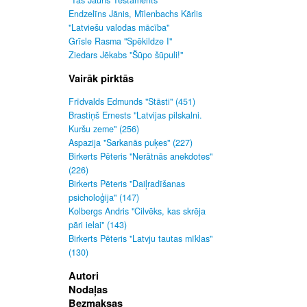
"Tas Jauns Testaments"
Endzelīns Jānis, Mīlenbachs Kārlis
"Latviešu valodas mācība"
Grīsle Rasma "Spēkildze I"
Ziedars Jēkabs "Šūpo šūpuli!"
Vairāk pirktās
Frīdvalds Edmunds "Stāsti" (451)
Brastiņš Ernests "Latvijas pilskalni.
Kuršu zeme" (256)
Aspazija "Sarkanās puķes" (227)
Birkerts Pēteris "Nerātnās anekdotes"
(226)
Birkerts Pēteris "Daiļradīšanas
psicholoģija" (147)
Kolbergs Andris "Cilvēks, kas skrēja
pāri ielai" (143)
Birkerts Pēteris "Latvju tautas mīklas"
(130)
Autori
Nodaļas
Bezmaksas