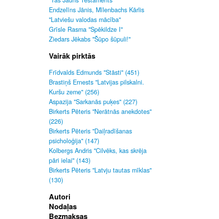
"Tas Jauns Testaments"
Endzelīns Jānis, Mīlenbachs Kārlis
"Latviešu valodas mācība"
Grīsle Rasma "Spēkildze I"
Ziedars Jēkabs "Šūpo šūpuli!"
Vairāk pirktās
Frīdvalds Edmunds "Stāsti" (451)
Brastiņš Ernests "Latvijas pilskalni.
Kuršu zeme" (256)
Aspazija "Sarkanās puķes" (227)
Birkerts Pēteris "Nerātnās anekdotes"
(226)
Birkerts Pēteris "Daiļradīšanas
psicholoģija" (147)
Kolbergs Andris "Cilvēks, kas skrēja
pāri ielai" (143)
Birkerts Pēteris "Latvju tautas mīklas"
(130)
Autori
Nodaļas
Bezmaksas