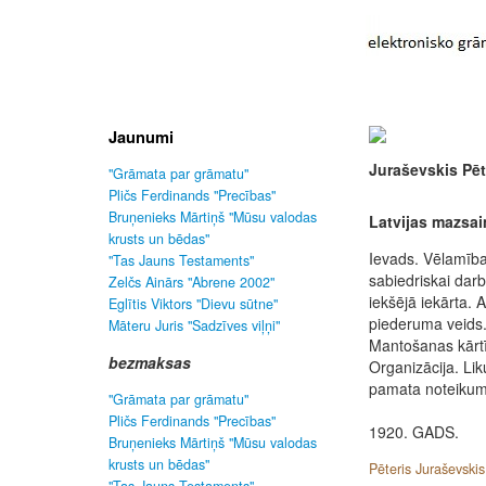
Jaunumi
Juraševskis Pēt
"Grāmata par grāmatu"
Pličs Ferdinands "Precības"
Bruņenieks Mārtiņš "Mūsu valodas
Latvijas mazsa
krusts un bēdas"
Ievads. Vēlamība
"Tas Jauns Testaments"
sabiedriskai darb
Zelčs Ainārs "Abrene 2002"
iekšējā iekārta.
Eglītis Viktors "Dievu sūtne"
piederuma veids.
Māteru Juris "Sadzīves viļņi"
Mantošanas kārt
bezmaksas
Organizācija. Li
pamata noteikumi
"Grāmata par grāmatu"
Pličs Ferdinands "Precības"
1920. GADS.
Bruņenieks Mārtiņš "Mūsu valodas
krusts un bēdas"
Pēteris Juraševskis