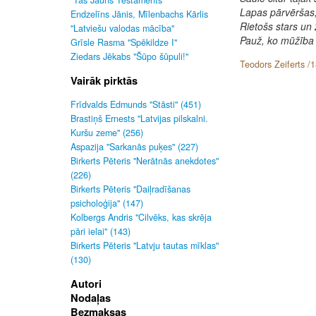
"Tas Jauns Testaments"
Lapas pārvēršas, 
Endzelīns Jānis, Mīlenbachs Kārlis
Rietošs stars un
"Latviešu valodas mācība"
Pauž, ko mūžība t
Grīsle Rasma "Spēkildze I"
Ziedars Jēkabs "Šūpo šūpuli!"
Teodors Zeiferts /
Vairāk pirktās
Frīdvalds Edmunds "Stāsti" (451)
Brastiņš Ernests "Latvijas pilskalni.
Kuršu zeme" (256)
Aspazija "Sarkanās puķes" (227)
Birkerts Pēteris "Nerātnās anekdotes"
(226)
Birkerts Pēteris "Daiļradīšanas
psicholoģija" (147)
Kolbergs Andris "Cilvēks, kas skrēja
pāri ielai" (143)
Birkerts Pēteris "Latvju tautas mīklas"
(130)
Autori
Nodaļas
Bezmaksas