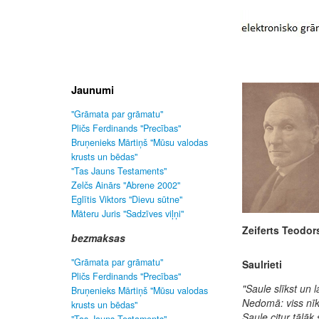
Jaunumi
"Grāmata par grāmatu"
Pličs Ferdinands "Precības"
Bruņenieks Mārtiņš "Mūsu valodas
krusts un bēdas"
"Tas Jauns Testaments"
Zelčs Ainārs "Abrene 2002"
Eglītis Viktors "Dievu sūtne"
Māteru Juris "Sadzīves viļņi"
Zeiferts Teodor
bezmaksas
"Grāmata par grāmatu"
Saulrieti
Pličs Ferdinands "Precības"
"Saule slīkst un l
Bruņenieks Mārtiņš "Mūsu valodas
Nedomā: viss nīks
krusts un bēdas"
Saule citur tāļāk 