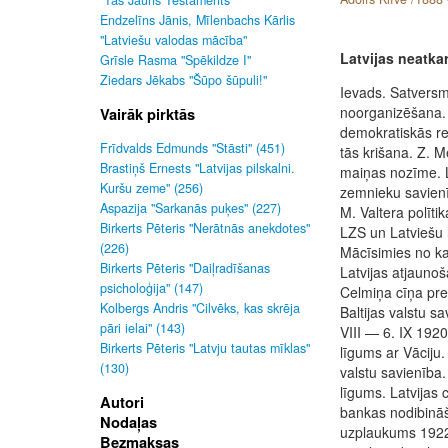
"Tas Jauns Testaments"
Endzelīns Jānis, Mīlenbachs Kārlis
"Latviešu valodas mācība"
Latvijas neatka
Grīsle Rasma "Spēkildze I"
Ziedars Jēkabs "Šūpo šūpuli!"
Ievads. Satversm
noorganizēšana.
Vairāk pirktās
demokratiskās re
Frīdvalds Edmunds "Stāsti" (451)
tās krišana. Z. 
Brastiņš Ernests "Latvijas pilskalni.
maiņas nozīme. L
Kuršu zeme" (256)
zemnieku savienī
Aspazija "Sarkanās puķes" (227)
M. Valtera polīt
Birkerts Pēteris "Nerātnās anekdotes"
LZS un Latviešu
(226)
Mācīsimies no ka
Birkerts Pēteris "Daiļradīšanas
Latvijas atjauno
psicholoģija" (147)
Celmiņa cīņa pre
Kolbergs Andris "Cilvēks, kas skrēja
Baltijas valstu 
pāri ielai" (143)
VIII — 6. IX 1920
Birkerts Pēteris "Latvju tautas mīklas"
līgums ar Vāciju.
(130)
valstu savienība
līgums. Latvijas 
Autori
bankas nodibināš
Nodaļas
uzplaukums 1922
Bezmaksas