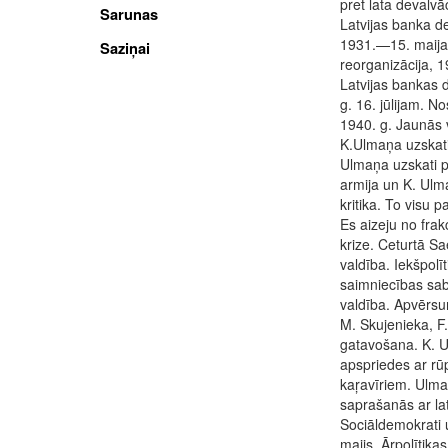
pret lata devalvā
Sarunas
Latvijas banka d
1931.—15. maijam
Saziņai
reorganizācija, 1
Latvijas bankas
g. 16. jūlijam. N
1940. g. Jaunās v
K.Ulmaņa uzskati
Ulmaņa uzskati pa
armija un K. Ulm
kritika. To visu 
Es aizeju no frak
krize. Ceturtā S
valdība. Iekšpolīt
saimniecības sa
valdība. Apvērsum
M. Skujenieka, F
gatavošana. K. 
apspriedes ar r
kaŗavīriem. Ulma
saprašanās ar la
Sociāldemokrati 
maijs. Ārpolītika