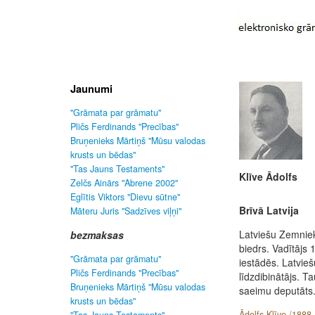
Jaunumi
"Grāmata par grāmatu"
Pličs Ferdinands "Precības"
Bruņenieks Mārtiņš "Mūsu valodas
krusts un bēdas"
"Tas Jauns Testaments"
Klīve Ādolfs
Zelčs Ainārs "Abrene 2002"
Eglītis Viktors "Dievu sūtne"
Brīvā Latvija
Māteru Juris "Sadzīves viļņi"
Latviešu Zemniek
bezmaksas
biedrs. Vadītājs
"Grāmata par grāmatu"
iestādēs. Latvi
Pličs Ferdinands "Precības"
līdzdibinātājs. 
Bruņenieks Mārtiņš "Mūsu valodas
saeimu deputāts.
krusts un bēdas"
Ādolfs Klīve /1888 