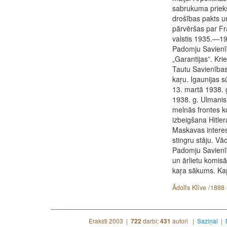
sabrukuma priekš
drošības pakts un
pārvēršas par Fran
valstis 1935.—193
Padomju Savienību
„Garantijas”. Krie
Tautu Savienības
kaŗu. Igaunijas s
13. martā 1938. g
1938. g. Ulmanis
melnās frontes k
izbeigšana Hitler
Maskavas interes
stingru stāju. Vā
Padomju Savienīb
un ārlietu komis
kaŗa sākums. Kaŗ
Ādolfs Klīve /1888 
Eraksti 2003 |
darbi;
autori |
Saziņai
|
722
431