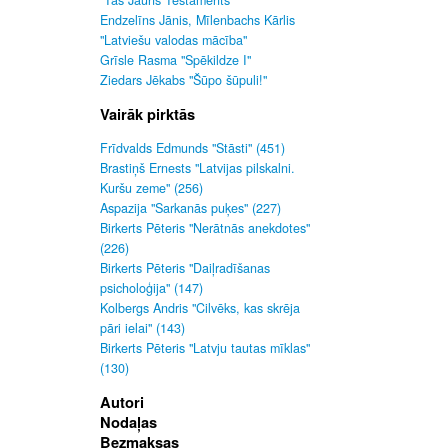
"Tas Jauns Testaments"
Endzelīns Jānis, Mīlenbachs Kārlis
"Latviešu valodas mācība"
Grīsle Rasma "Spēkildze I"
Ziedars Jēkabs "Šūpo šūpuli!"
Vairāk pirktās
Frīdvalds Edmunds "Stāsti" (451)
Brastiņš Ernests "Latvijas pilskalni.
Kuršu zeme" (256)
Aspazija "Sarkanās puķes" (227)
Birkerts Pēteris "Nerātnās anekdotes"
(226)
Birkerts Pēteris "Daiļradīšanas
psicholoģija" (147)
Kolbergs Andris "Cilvēks, kas skrēja
pāri ielai" (143)
Birkerts Pēteris "Latvju tautas mīklas"
(130)
Autori
Nodaļas
Bezmaksas