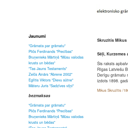
Jaunumi
Skruzītis Mikus
"Grāmata par grāmatu"
Pličs Ferdinands "Precības"
Sēļi, Kurzemes 
Bruņenieks Mārtiņš "Mūsu valodas
krusts un bēdas"
Šis raksts apbal
"Tas Jauns Testaments"
Rīgas Latviešu B
Zelčs Ainārs "Abrene 2002"
Derīgu grāmatu 
Eglītis Viktors "Dievu sūtne"
izdots 1898. gad
Māteru Juris "Sadzīves viļņi"
Mikus Skruzītis /18
bezmaksas
"Grāmata par grāmatu"
Pličs Ferdinands "Precības"
Bruņenieks Mārtiņš "Mūsu valodas
krusts un bēdas"