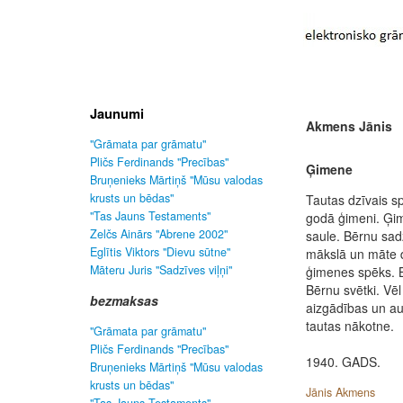
Jaunumi
Akmens Jānis
"Grāmata par grāmatu"
Pličs Ferdinands "Precības"
Ģimene
Bruņenieks Mārtiņš "Mūsu valodas
krusts un bēdas"
Tautas dzīvais s
"Tas Jauns Testaments"
godā ģimeni. Ģi
Zelčs Ainārs "Abrene 2002"
saule. Bērnu sad
Eglītis Viktors "Dievu sūtne"
mākslā un māte d
Māteru Juris "Sadzīves viļņi"
ģimenes spēks. B
Bērnu svētki. Vēl
bezmaksas
aizgādības un a
tautas nākotne.
"Grāmata par grāmatu"
Pličs Ferdinands "Precības"
1940. GADS.
Bruņenieks Mārtiņš "Mūsu valodas
krusts un bēdas"
Jānis Akmens