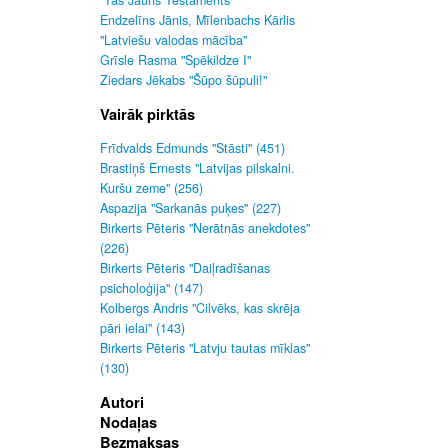
"Tas Jauns Testaments"
Endzelīns Jānis, Mīlenbachs Kārlis
"Latviešu valodas mācība"
Grīsle Rasma "Spēkildze I"
Ziedars Jēkabs "Šūpo šūpuli!"
Vairāk pirktās
Frīdvalds Edmunds "Stāsti" (451)
Brastiņš Ernests "Latvijas pilskalni.
Kuršu zeme" (256)
Aspazija "Sarkanās puķes" (227)
Birkerts Pēteris "Nerātnās anekdotes"
(226)
Birkerts Pēteris "Daiļradīšanas
psicholoģija" (147)
Kolbergs Andris "Cilvēks, kas skrēja
pāri ielai" (143)
Birkerts Pēteris "Latvju tautas mīklas"
(130)
Autori
Nodaļas
Bezmaksas