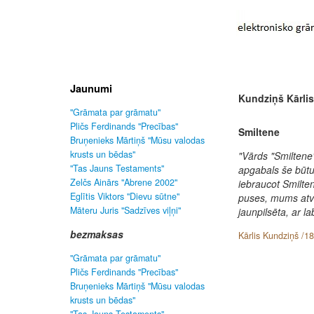
Jaunumi
Kundziņš Kārlis
"Grāmata par grāmatu"
Pličs Ferdinands "Precības"
Smiltene
Bruņenieks Mārtiņš "Mūsu valodas
krusts un bēdas"
"Vārds "Smiltene"
"Tas Jauns Testaments"
apgabals še būtu
Zelčs Ainārs "Abrene 2002"
iebraucot Smilte
Eglītis Viktors "Dievu sūtne"
puses, mums atve
Māteru Juris "Sadzīves viļņi"
jaunpilsēta, ar 
bezmaksas
Kārlis Kundziņš /1
"Grāmata par grāmatu"
Pličs Ferdinands "Precības"
Bruņenieks Mārtiņš "Mūsu valodas
krusts un bēdas"