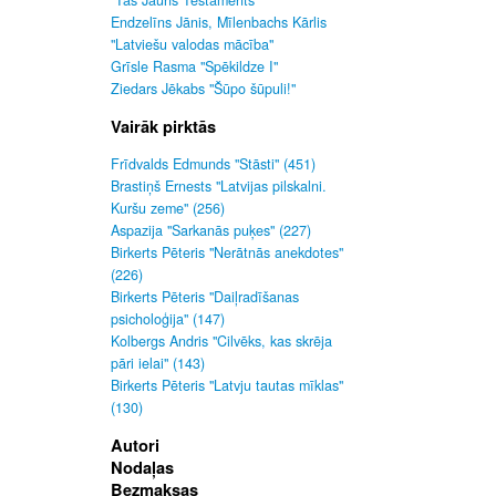
"Tas Jauns Testaments"
Endzelīns Jānis, Mīlenbachs Kārlis
"Latviešu valodas mācība"
Grīsle Rasma "Spēkildze I"
Ziedars Jēkabs "Šūpo šūpuli!"
Vairāk pirktās
Frīdvalds Edmunds "Stāsti" (451)
Brastiņš Ernests "Latvijas pilskalni.
Kuršu zeme" (256)
Aspazija "Sarkanās puķes" (227)
Birkerts Pēteris "Nerātnās anekdotes"
(226)
Birkerts Pēteris "Daiļradīšanas
psicholoģija" (147)
Kolbergs Andris "Cilvēks, kas skrēja
pāri ielai" (143)
Birkerts Pēteris "Latvju tautas mīklas"
(130)
Autori
Nodaļas
Bezmaksas