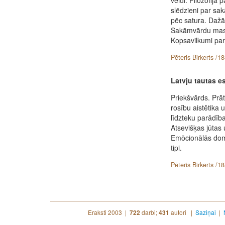
slēdzieni par sa
pēc satura. Dažād
Sakāmvārdu masa
Kopsavilkumi par
Pēteris Birkerts /1
Latvju tautas es
Priekšvārds. Prāt
rosību aistētika 
līdzteku parādīb
Atsevišķas jūtas
Emōcionālās doma
tipi.
Pēteris Birkerts /1
Eraksti 2003 |
darbi;
autori |
Saziņai
|
722
431