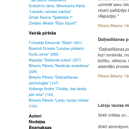
"Tas Jauns Testaments"
uzminēt savu īsto
Endzelīns Jānis, Mīlenbachs Kārlis
viņam palīdzēja š
"Latviešu valodas mācība"
(Aspazija)."
Grīsle Rasma "Spēkildze I"
Ziedars Jēkabs "Šūpo šūpuli!"
Pēteris Birkerts /1
Vairāk pirktās
Daiļradīšanas p
Frīdvalds Edmunds "Stāsti" (451)
Brastiņš Ernests "Latvijas pilskalni.
"Daiļradīšanas ps
Kuršu zeme" (256)
kuŗi norisinās, 
Aspazija "Sarkanās puķes" (227)
būtību, cēloņus, 
Birkerts Pēteris "Nerātnās anekdotes"
atsevišķo procesu
(226)
Pēteris Birkerts /1
Birkerts Pēteris "Daiļradīšanas
psicholoģija" (147)
Kolbergs Andris "Cilvēks, kas skrēja
pāri ielai" (143)
Birkerts Pēteris "Latvju tautas mīklas"
Latvju tautas m
(130)
3040 mīklas un..
Autori
Nodaļas
3040 atminējumi
Bezmaksas