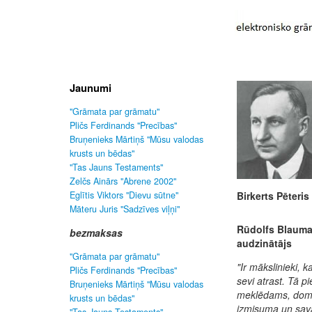
Jaunumi
"Grāmata par grāmatu"
Pličs Ferdinands "Precības"
Bruņenieks Mārtiņš "Mūsu valodas
krusts un bēdas"
"Tas Jauns Testaments"
Zelčs Ainārs "Abrene 2002"
Eglītis Viktors "Dievu sūtne"
Birkerts Pēteris
Māteru Juris "Sadzīves viļņi"
Rūdolfs Blauma
bezmaksas
audzinātājs
"Grāmata par grāmatu"
"Ir mākslinieki,
Pličs Ferdinands "Precības"
sevi atrast. Tā p
Bruņenieks Mārtiņš "Mūsu valodas
meklēdams, dom
krusts un bēdas"
izmisuma un sav