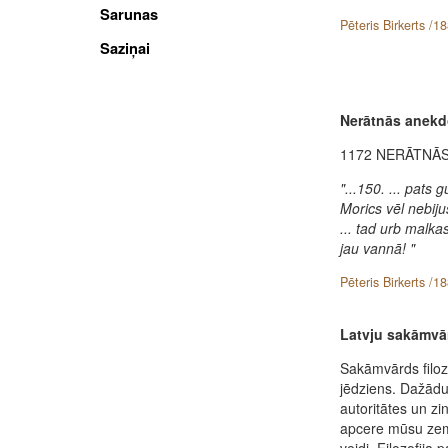
Sarunas
Pēteris Birkerts /1
Saziņai
Nerātnās anekd
1172 NERĀTNĀ
"...150. ... pats 
Morics vēl nebijuši
... tad urb malkas
jau vannā! "
Pēteris Birkerts /1
Latvju sakāmvār
Sakāmvārds filo
jēdziens. Dažād
autoritātes un z
apcere mūsu zem
veidi. Filozofij