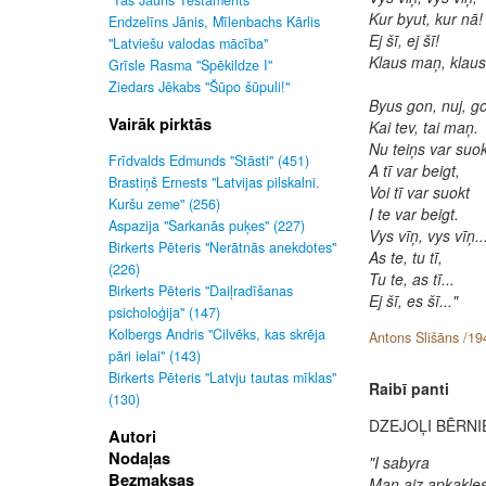
"Tas Jauns Testaments"
Kur byut, kur nā!
Endzelīns Jānis, Mīlenbachs Kārlis
Ej šī, ej šī!
"Latviešu valodas mācība"
Klaus maņ, klau
Grīsle Rasma "Spēkildze I"
Ziedars Jēkabs "Šūpo šūpuli!"
Byus gon, nuj, g
Vairāk pirktās
Kai tev, tai maņ.
Nu teiņs var suok
Frīdvalds Edmunds "Stāsti" (451)
A tī var beigt,
Brastiņš Ernests "Latvijas pilskalni.
Voi tī var suokt
Kuršu zeme" (256)
I te var beigt.
Aspazija "Sarkanās puķes" (227)
Vys vīņ, vys vīņ..
Birkerts Pēteris "Nerātnās anekdotes"
As te, tu tī,
(226)
Tu te, as tī...
Birkerts Pēteris "Daiļradīšanas
Ej šī, es šī..."
psicholoģija" (147)
Kolbergs Andris "Cilvēks, kas skrēja
Antons Slišāns /19
pāri ielai" (143)
Birkerts Pēteris "Latvju tautas mīklas"
Raibī panti
(130)
DZEJOĻI BĒRNI
Autori
Nodaļas
"I sabyra
Bezmaksas
Man aiz apkakle