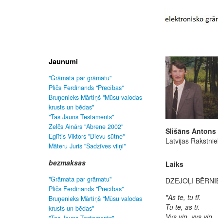
Jaunumi
"Grāmata par grāmatu"
Pličs Ferdinands "Precības"
Bruņenieks Mārtiņš "Mūsu valodas
krusts un bēdas"
"Tas Jauns Testaments"
Zelčs Ainārs "Abrene 2002"
Slišāns Antons
Eglītis Viktors "Dievu sūtne"
Latvijas Rakstni
Māteru Juris "Sadzīves viļņi"
bezmaksas
Laiks
"Grāmata par grāmatu"
DZEJOĻI BĒRNI
Pličs Ferdinands "Precības"
"As te, tu tī.
Bruņenieks Mārtiņš "Mūsu valodas
Tu te, as tī.
krusts un bēdas"
Vys viņ, vys viņ,