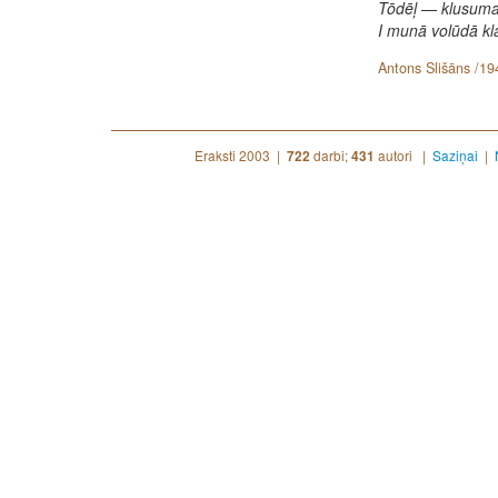
Tōdēļ — klusuma
I munā volūdā kla
Antons Slišāns /19
Eraksti 2003 |
darbi;
autori |
Saziņai
|
722
431