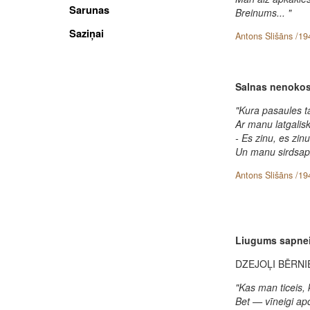
Sarunas
Breinums... "
Saziņai
Antons Slišāns /19
Salnas nenokos
"Kura pasaules 
Ar manu latgalisk
- Es zinu, es zin
Un manu sirdsapzi
Antons Slišāns /19
Liugums sapne
DZEJOĻI BĒRNI
"Kas man ticeis
Bet — vīneigi apc