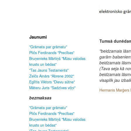
Jaunumi
Tumsā dunēdam
"Grāmata par grāmatu"
"beidzamais lāsm
Pličs Ferdinands "Precības"
garām balseniem
Bruņenieks Mārtiņš "Mūsu valodas
beidzamais lāsme
krusts un bēdas"
(Tava seja kā no
"Tas Jauns Testaments"
beidzamais lāsme
Zelčs Ainārs "Abrene 2002"
visaplīk jau izbail
Eglītis Viktors "Dievu sūtne"
Māteru Juris "Sadzīves viļņi"
Hermanis Marģers M
bezmaksas
"Grāmata par grāmatu"
Pličs Ferdinands "Precības"
Bruņenieks Mārtiņš "Mūsu valodas
krusts un bēdas"