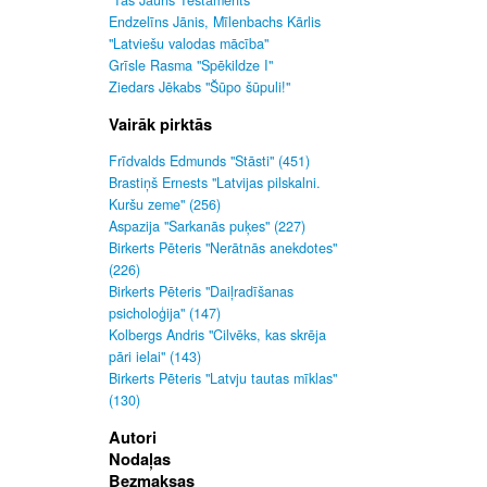
"Tas Jauns Testaments"
Endzelīns Jānis, Mīlenbachs Kārlis
"Latviešu valodas mācība"
Grīsle Rasma "Spēkildze I"
Ziedars Jēkabs "Šūpo šūpuli!"
Vairāk pirktās
Frīdvalds Edmunds "Stāsti" (451)
Brastiņš Ernests "Latvijas pilskalni.
Kuršu zeme" (256)
Aspazija "Sarkanās puķes" (227)
Birkerts Pēteris "Nerātnās anekdotes"
(226)
Birkerts Pēteris "Daiļradīšanas
psicholoģija" (147)
Kolbergs Andris "Cilvēks, kas skrēja
pāri ielai" (143)
Birkerts Pēteris "Latvju tautas mīklas"
(130)
Autori
Nodaļas
Bezmaksas